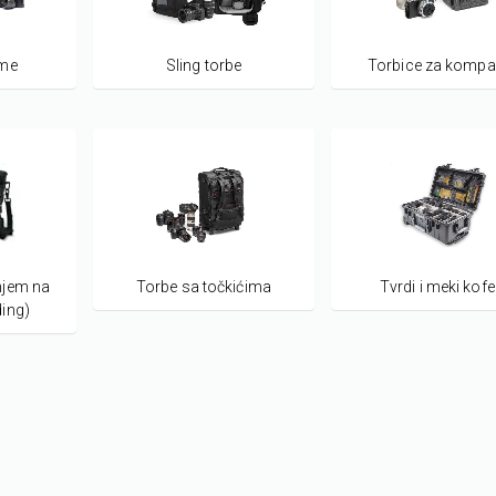
ame
Sling torbe
Torbice za kompa
njem na
Torbe sa točkićima
Tvrdi i meki kofe
ing)