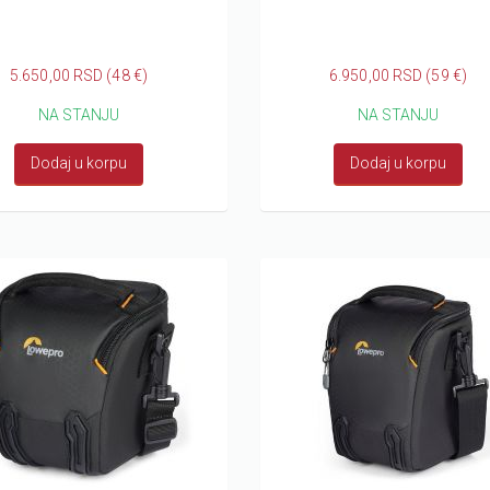
5.650,00 RSD (48 €)
6.950,00 RSD (59 €)
NA STANJU
NA STANJU
Dodaj u korpu
Dodaj u korpu