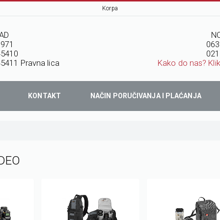
Korpa
AD
NO
7971
063
45410
021
5411 Pravna lica
Kako do nas? Kli
KONTAKT
NAČIN PORUČIVANJA I PLAĆANJA
IDEO