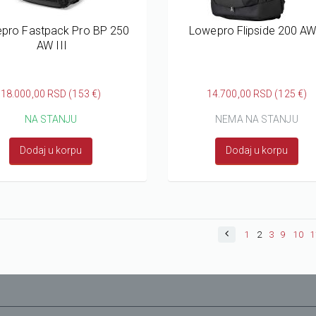
pro Fastpack Pro BP 250
Lowepro Flipside 200 AW 
AW III
18.000,00 RSD (153 €)
14.700,00 RSD (125 €)
NA STANJU
NEMA NA STANJU
Dodaj u korpu
Dodaj u korpu
1
2
3
9
10
1