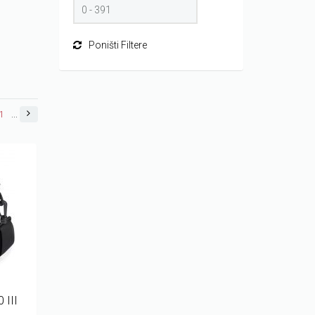
Poništi Filtere
1
...
 III