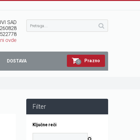
VI SAD
260828
522778
kni ovde
Prazno
DOSTAVA
0
Filter
Ključne reči