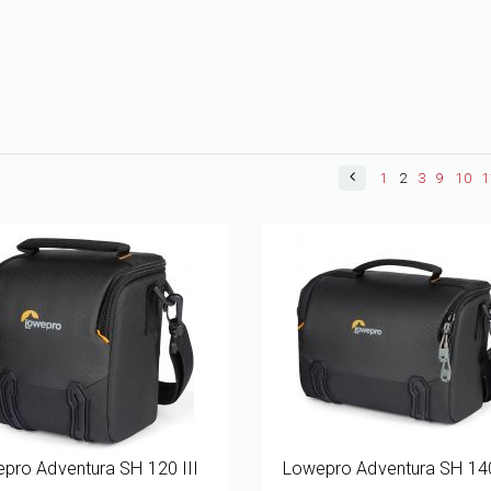
1
2
3
9
10
1
pro Adventura SH 120 III
Lowepro Adventura SH 140