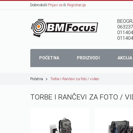
Dobrodošli
Prijavi se
ili
Registracija
BEOGR
06323
01140
011404
POČETNA
PROIZVODI
AKCIJA
Početna
Torbe i Rančevi za foto / video
TORBE I RANČEVI ZA FOTO / V