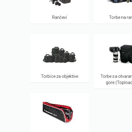
Rančevi
Torbe na r
Torbice za objektive
Torbe sa otvara
gore (Topload