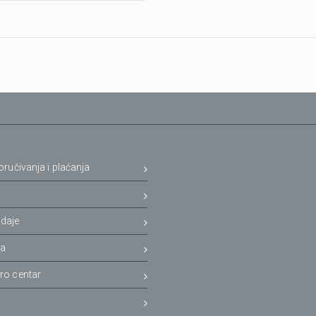
oručivanja i plaćanja
a
daje
ja
ro centar