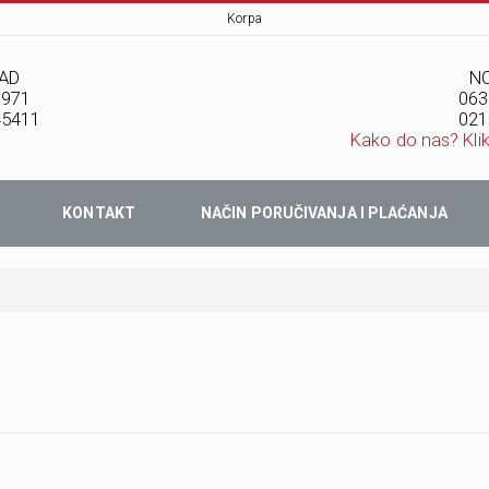
Korpa
AD
NO
7971
063
45411
021
Kako do nas? Kli
KONTAKT
NAČIN PORUČIVANJA I PLAĆANJA