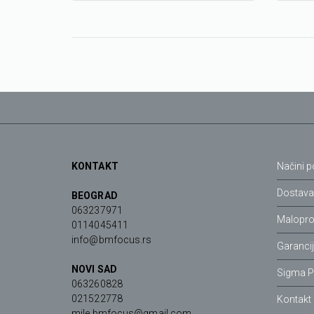
KONTAKT
Načini p
Dostav
BEOGRAD
063237971
Malopro
0114045411
info@bmfocus.rs
Garanci
NOVI SAD
Sigma P
063260828
021522778
Kontakt
mile.bmfocus@gmail.com