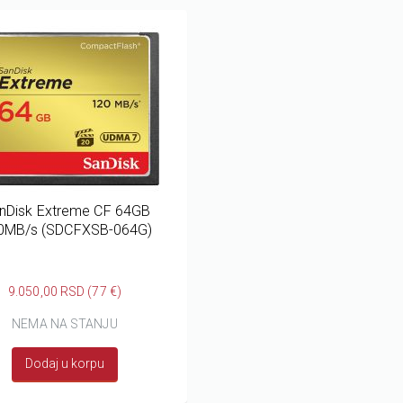
nDisk Extreme CF 64GB
0MB/s (SDCFXSB-064G)
9.050,00 RSD (77 €)
NEMA NA STANJU
Dodaj u korpu