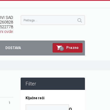
VI SAD
260828
522778
kni ovde
Prazno
DOSTAVA
0
Filter
Ključne reči
1