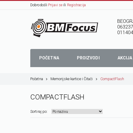
Dobrodošli
Prijavi se
ili
Registracija
BEOGR
06323
01140
POČETNA
PROIZVODI
AKCIJA
Početna
Memorijske kartice i Čitači
CompactFlash
COMPACTFLASH
Sortiraj po: