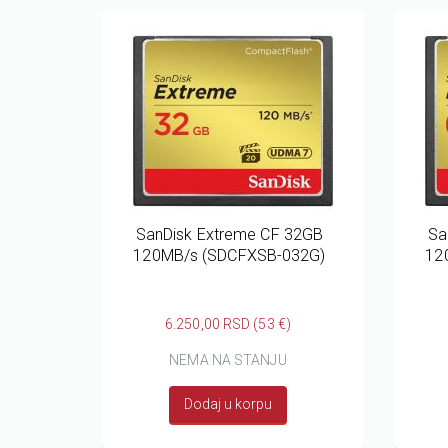
SanDisk Extreme CF 32GB
Sa
120MB/s (SDCFXSB-032G)
12
6.250,00 RSD (53 €)
NEMA NA STANJU
Dodaj u korpu