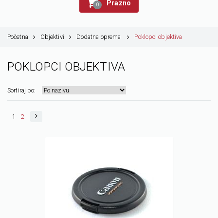
Prazno
0
Početna
Objektivi
Dodatna oprema
Poklopci objektiva
POKLOPCI OBJEKTIVA
Sortiraj po:
1
2