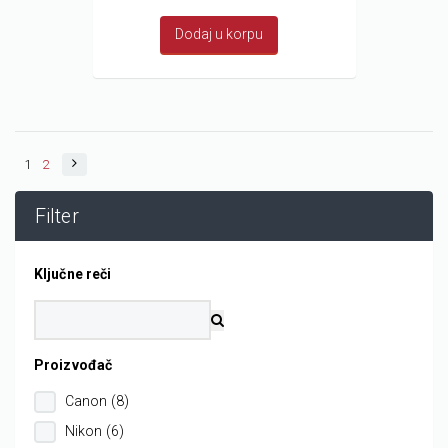
Dodaj u korpu
1
2
Filter
Ključne reči
Proizvođač
Canon (8)
Nikon (6)