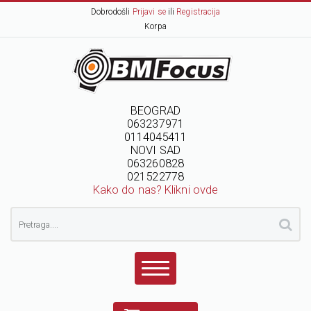
Dobrodošli
Prijavi se
ili
Registracija
Korpa
BEOGRAD
063237971
0114045411
NOVI SAD
063260828
021522778
Kako do nas? Klikni ovde