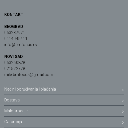
KONTAKT
BEOGRAD
063237971
0114045411
info@bmfocus.rs
NOVI SAD
063260828
021522778
mile.bmfocus@gmail.com
Načini poručivanja i plaćanja
Dostava
Maloprodaje
Garancija