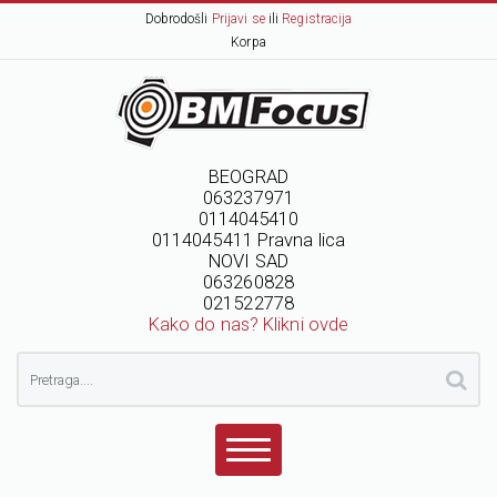
Dobrodošli
Prijavi se
ili
Registracija
Korpa
BEOGRAD
063237971
0114045410
0114045411 Pravna lica
NOVI SAD
063260828
021522778
Kako do nas? Klikni ovde