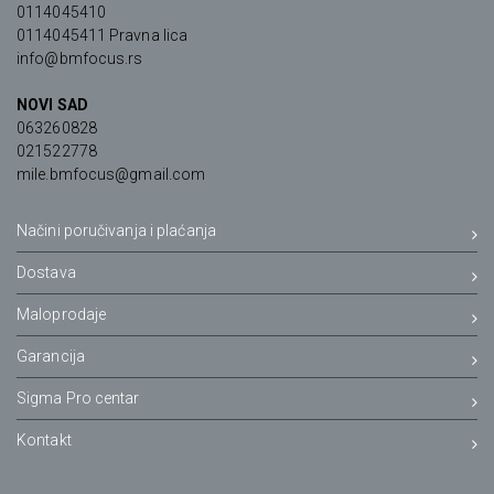
0114045410
0114045411 Pravna lica
info@bmfocus.rs
NOVI SAD
063260828
021522778
mile.bmfocus@gmail.com
Načini poručivanja i plaćanja
Dostava
Maloprodaje
Garancija
Sigma Pro centar
Kontakt