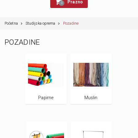
Prazno
0
Početna
Studijska oprema
Pozadine
POZADINE
Papirne
Muslin