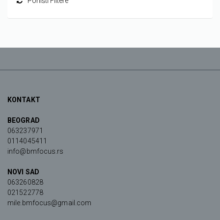
Poništi Filtere
KONTAKT
BEOGRAD
063237971
0114045411
info@bmfocus.rs
NOVI SAD
063260828
021522778
mile.bmfocus@gmail.com