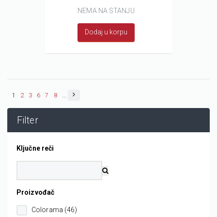
NEMA NA STANJU
Dodaj u korpu
1
2
3
6
7
8
...
Filter
Ključne reči
Proizvođač
Colorama (46)