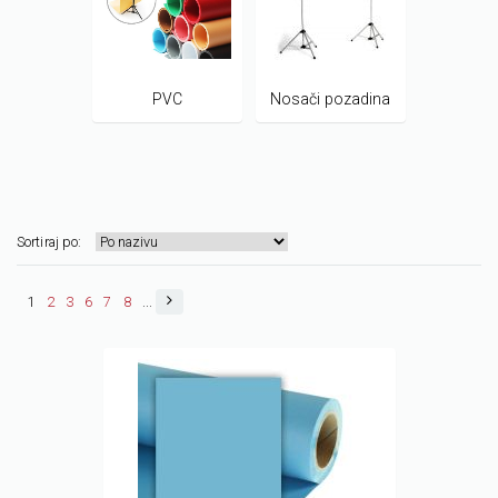
PVC
Nosači pozadina
Sortiraj po:
1
2
3
6
7
8
...