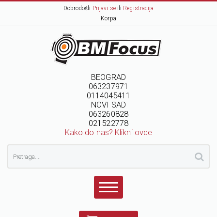
Dobrodošli
Prijavi se
ili
Registracija
Korpa
BEOGRAD
063237971
0114045411
NOVI SAD
063260828
021522778
Kako do nas? Klikni ovde