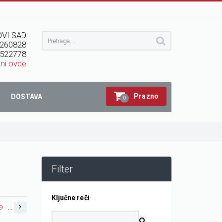
VI SAD
260828
522778
kni ovde
Prazno
DOSTAVA
0
Filter
Ključne reči
9
...