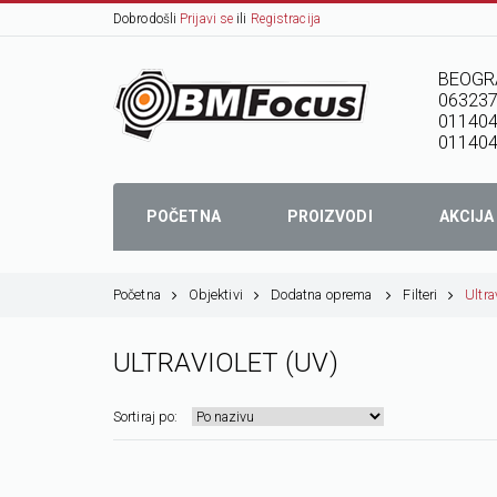
Dobrodošli
Prijavi se
ili
Registracija
BEOGR
06323
01140
011404
POČETNA
PROIZVODI
AKCIJA
Početna
Objektivi
Dodatna oprema
Filteri
Ultra
ULTRAVIOLET (UV)
Sortiraj po: