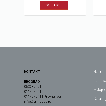
Dodaj u korpu
KONTAKT
Načini p
Dostav
BEOGRAD
063237971
Malopro
0114045410
0114045411 Pravna lica
Garanci
info@bmfocus.rs