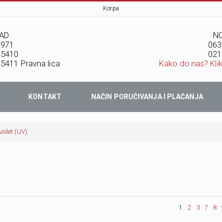
Korpa
AD
NO
7971
063
45410
021
5411 Pravna lica
Kako do nas? Kli
KONTAKT
NAČIN PORUČIVANJA I PLAĆANJA
violet (UV)
1
2
3
7
8