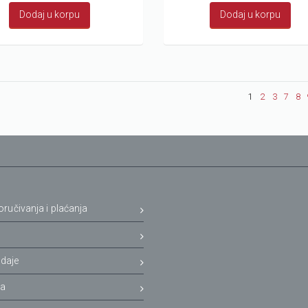
Dodaj u korpu
Dodaj u korpu
1
2
3
7
8
oručivanja i plaćanja
a
daje
ja