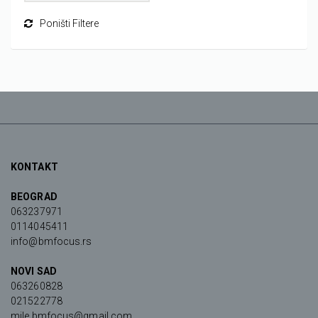
Poništi Filtere
KONTAKT
BEOGRAD
063237971
0114045411
info@bmfocus.rs
NOVI SAD
063260828
021522778
mile.bmfocus@gmail.com