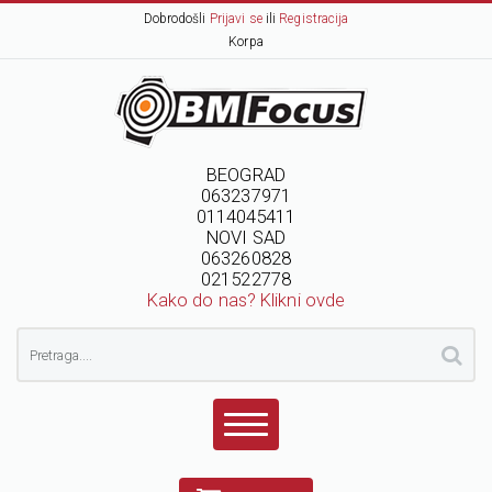
Dobrodošli
Prijavi se
ili
Registracija
Korpa
BEOGRAD
063237971
0114045411
NOVI SAD
063260828
021522778
Kako do nas? Klikni ovde