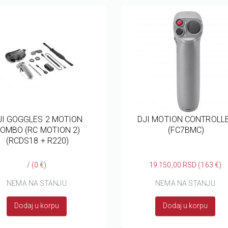
JI GOGGLES 2 MOTION
DJI MOTION CONTROLL
OMBO (RC MOTION 2)
(FC7BMC)
(RCDS18 + R220)
/ (0 €)
19.150,00 RSD (163 €)
NEMA NA STANJU
NEMA NA STANJU
Dodaj u korpu
Dodaj u korpu