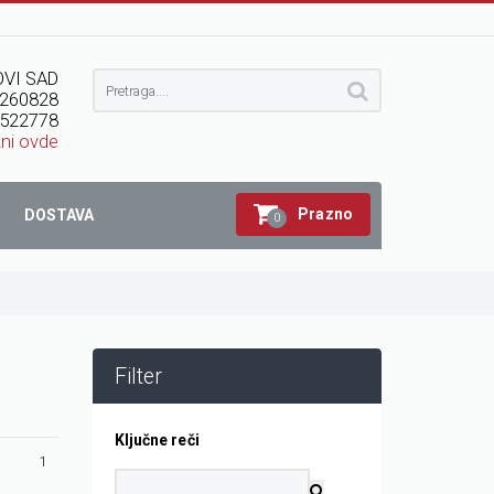
VI SAD
260828
522778
kni ovde
Prazno
DOSTAVA
0
Filter
Ključne reči
1