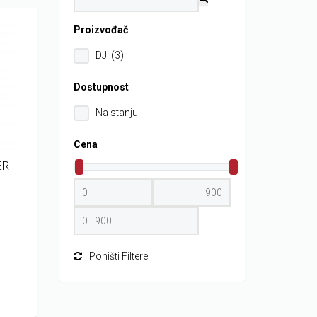
Proizvođač
DJI (3)
Dostupnost
Na stanju
Cena
ER
Poništi Filtere