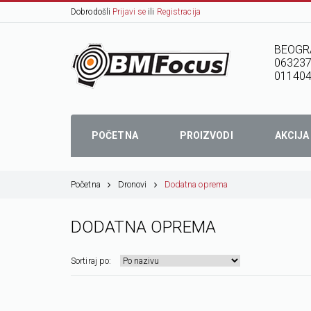
Dobrodošli
Prijavi se
ili
Registracija
BEOGR
06323
01140
POČETNA
PROIZVODI
AKCIJA
Početna
Dronovi
Dodatna oprema
DODATNA OPREMA
Sortiraj po: