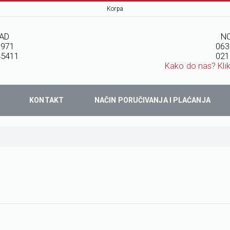
Korpa
AD
NO
7971
063
45411
021
Kako do nas? Kli
KONTAKT
NAČIN PORUČIVANJA I PLAĆANJA