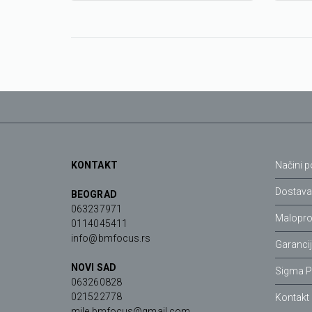
KONTAKT
Načini p
Dostav
BEOGRAD
063237971
Malopro
0114045411
info@bmfocus.rs
Garanci
NOVI SAD
Sigma P
063260828
021522778
Kontakt
mile.bmfocus@gmail.com