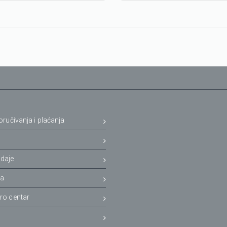
oručivanja i plaćanja
a
daje
ja
ro centar