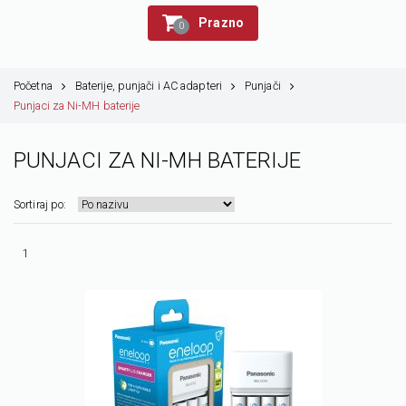
Prazno
0
Početna
Baterije, punjači i AC adapteri
Punjači
Punjaci za Ni-MH baterije
PUNJACI ZA NI-MH BATERIJE
Sortiraj po:
1