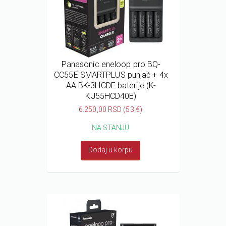
Panasonic eneloop pro BQ-
CC55E SMARTPLUS punjač + 4x
AA BK-3HCDE baterije (K-
KJ55HCD40E)
6.250,00 RSD (53 €)
NA STANJU
Dodaj u korpu