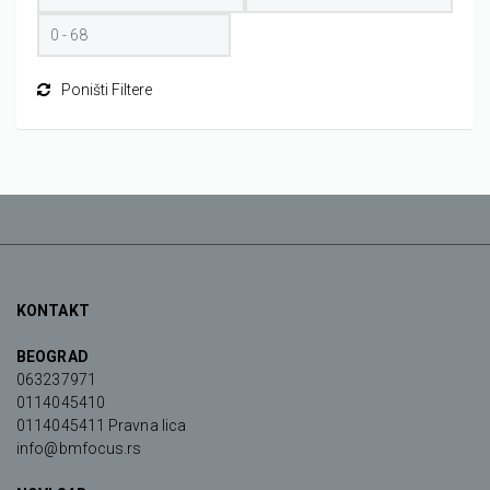
Poništi Filtere
KONTAKT
BEOGRAD
063237971
0114045410
0114045411 Pravna lica
info@bmfocus.rs