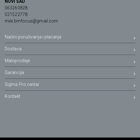
NOVI SAD
063260828
021522778
mile.bmfocus@gmail.com
Načini poručivanja i plaćanja
Dostava
Maloprodaje
Garancija
Sigma Pro centar
Kontakt