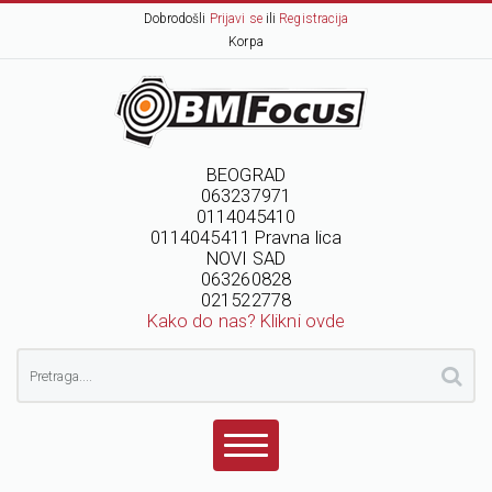
Dobrodošli
Prijavi se
ili
Registracija
Korpa
BEOGRAD
063237971
0114045410
0114045411 Pravna lica
NOVI SAD
063260828
021522778
Kako do nas? Klikni ovde