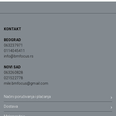
KONTAKT
BEOGRAD
063237971
0114045411
info@bmfocus.rs
NOVI SAD
063260828
021522778
mile.bmfocus@gmail.com
Načini poručivanja i plaćanja
Dostava