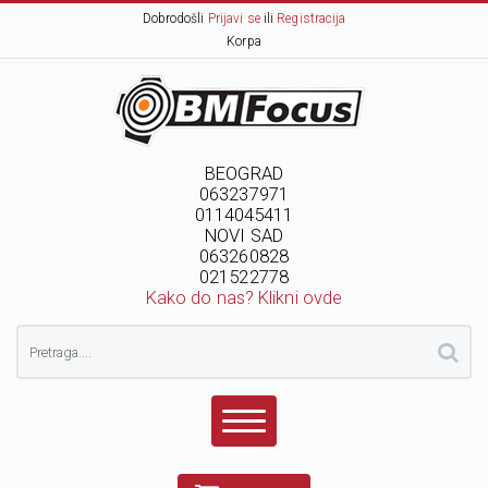
Dobrodošli
Prijavi se
ili
Registracija
Korpa
BEOGRAD
063237971
0114045411
NOVI SAD
063260828
021522778
Kako do nas? Klikni ovde