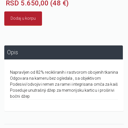
RSD 5.650,00 (48 €)
Dodaj u korpu
Opis
Napravljen od 82% recikliranih i rastvorom obojenih tkanina
Odgovara na kameru bez ogledala , sa objektivom
Podesivi/odvojivi remen za rame i integrisana omča za kaiš
Poseduje unutrašnji džep za memorijsku karticu i proširivi
bočni džep