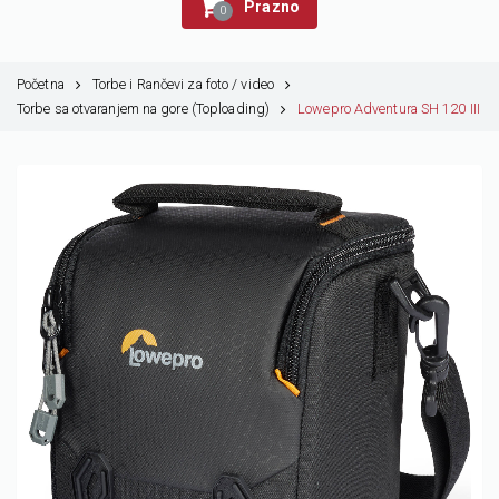
Prazno
0
Početna
Torbe i Rančevi za foto / video
Torbe sa otvaranjem na gore (Toploading)
Lowepro Adventura SH 120 III