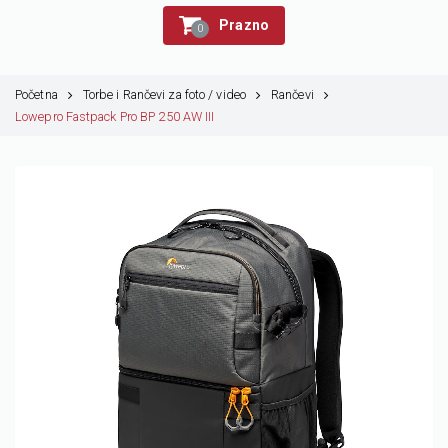
Prazno
0
Početna
Torbe i Rančevi za foto / video
Rančevi
Lowepro Fastpack Pro BP 250 AW III