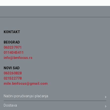
KONTAKT
BEOGRAD
063237971
0114045411
info@bmfocus.rs
NOVI SAD
063260828
021522778
mile.bmfocus@gmail.com
Načini poručivanja i plaćanja
Dostava