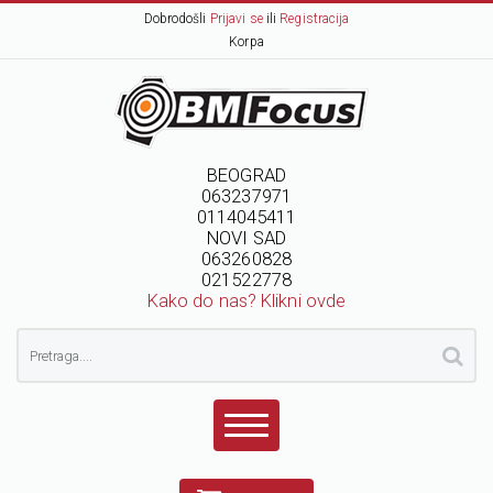
Dobrodošli
Prijavi se
ili
Registracija
Korpa
BEOGRAD
063237971
0114045411
NOVI SAD
063260828
021522778
Kako do nas? Klikni ovde