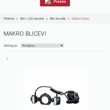
Prazno
0
Početna
Blic i LED rasveta
Blic rasveta
Makro blicevi
MAKRO BLICEVI
Sortiraj po:
1