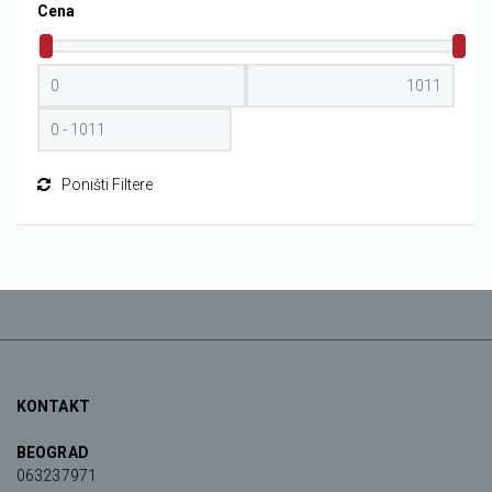
Cena
Poništi Filtere
KONTAKT
BEOGRAD
063237971