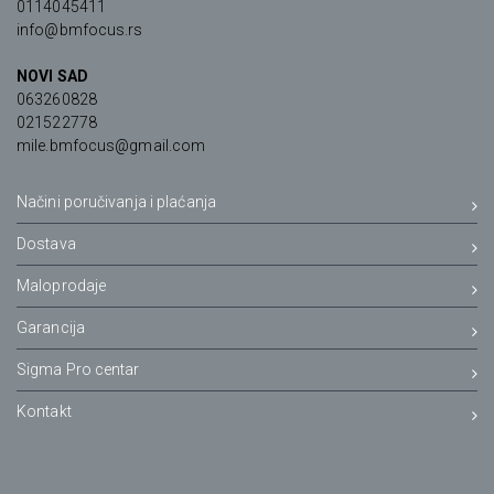
0114045411
info@bmfocus.rs
NOVI SAD
063260828
021522778
mile.bmfocus@gmail.com
Načini poručivanja i plaćanja
Dostava
Maloprodaje
Garancija
Sigma Pro centar
Kontakt