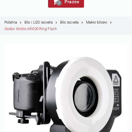
Prazno
0
Početna
Blic i LED rasveta
Blic rasveta
Makro blicevi
Godox Wistro AR400 Ring Flash