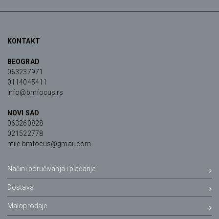
KONTAKT
BEOGRAD
063237971
0114045411
info@bmfocus.rs
NOVI SAD
063260828
021522778
mile.bmfocus@gmail.com
Načini poručivanja i plaćanja
Dostava
Maloprodaje