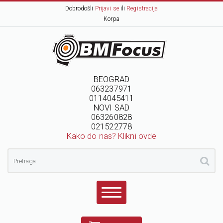
Dobrodošli
Prijavi se
ili
Registracija
Korpa
BEOGRAD
063237971
0114045411
NOVI SAD
063260828
021522778
Kako do nas? Klikni ovde