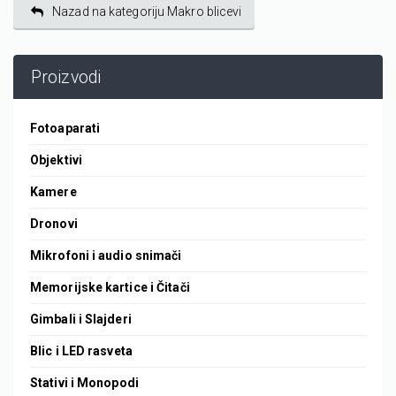
Nazad na kategoriju Makro blicevi
Proizvodi
Fotoaparati
Objektivi
Kamere
Dronovi
Mikrofoni i audio snimači
Memorijske kartice i Čitači
Gimbali i Slajderi
Blic i LED rasveta
Stativi i Monopodi