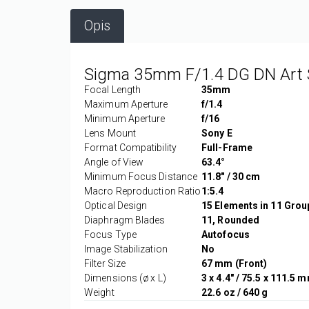
Opis
Sigma 35mm F/1.4 DG DN Art 
Focal Length
35mm
Maximum Aperture
f/1.4
Minimum Aperture
f/16
Lens Mount
Sony E
Format Compatibility
Full-Frame
Angle of View
63.4°
Minimum Focus Distance
11.8" / 30 cm
Macro Reproduction Ratio
1:5.4
Optical Design
15 Elements in 11 Grou
Diaphragm Blades
11, Rounded
Focus Type
Autofocus
Image Stabilization
No
Filter Size
67 mm (Front)
Dimensions (ø x L)
3 x 4.4" / 75.5 x 111.5 
Weight
22.6 oz / 640 g