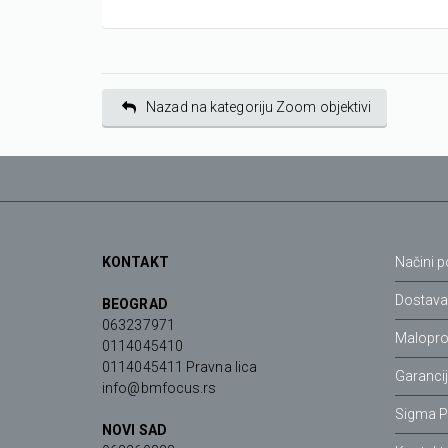
Nazad na kategoriju Zoom objektivi
KONTAKT
Načini p
Dostav
BEOGRAD
063237971
Malopro
0114045410
0114045411 Pravna lica
Garanci
info@bmfocus.rs
Sigma P
NOVI SAD