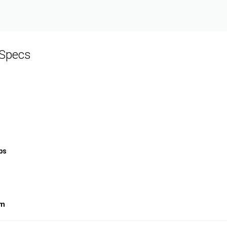
Specs
ps
mm