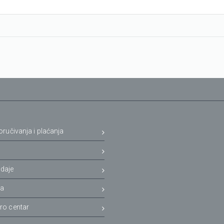
oručivanja i plaćanja
a
daje
ja
ro centar