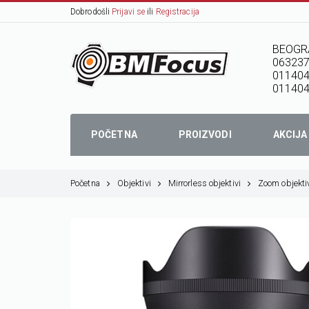
Dobrodošli
Prijavi se
ili
Registracija
BEOGR
06323
01140
011404
POČETNA
PROIZVODI
AKCIJA
Početna
Objektivi
Mirrorless objektivi
Zoom objekti