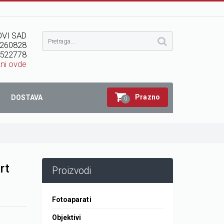
VI SAD
260828
522778
kni ovde
Prazno
DOSTAVA
0
rt
Proizvodi
Fotoaparati
Objektivi