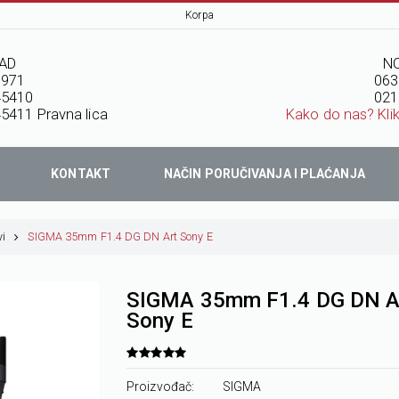
Korpa
AD
NO
7971
063
45410
021
5411 Pravna lica
Kako do nas? Kli
KONTAKT
NAČIN PORUČIVANJA I PLAĆANJA
vi
SIGMA 35mm F1.4 DG DN Art Sony E
SIGMA 35mm F1.4 DG DN A
Sony E
Proizvođač:
SIGMA