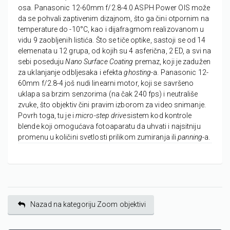
osa. Panasonic 12-60mm f/2.8-4.0 ASPH Power OIS može
da se pohvali zaptivenim dizajnom, što ga čini otpornim na
temperature do -10°C, kao i dijafragmom realizovanom u
vidu 9 zaobljenih listića. Što se tiče optike, sastoji se od 14
elemenata u 12 grupa, od kojih su 4 asferična, 2 ED, a svi na
sebi poseduju
Nano Surface Coating
premaz, koji je zadužen
za uklanjanje odbljesaka i efekta
ghosting
-a. Panasonic 12-
60mm f/2.8-4 još nudi linearni motor, koji se savršeno
uklapa sa brzim senzorima (na čak 240 fps) i neutrališe
zvuke, što objektiv čini pravim izborom za video snimanje.
Povrh toga, tu je i
micro-step drive
sistem kod kontrole
blende koji omogućava fotoaparatu da uhvati i najsitniju
promenu u količini svetlosti prilikom zumiranja ili
panning
-a.
Nazad na kategoriju Zoom objektivi