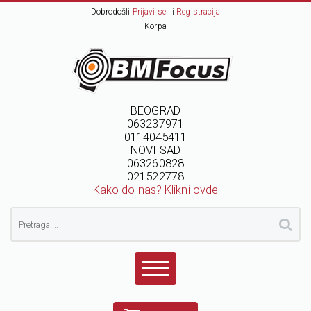
Dobrodošli
Prijavi se
ili
Registracija
Korpa
BEOGRAD
063237971
0114045411
NOVI SAD
063260828
021522778
Kako do nas? Klikni ovde