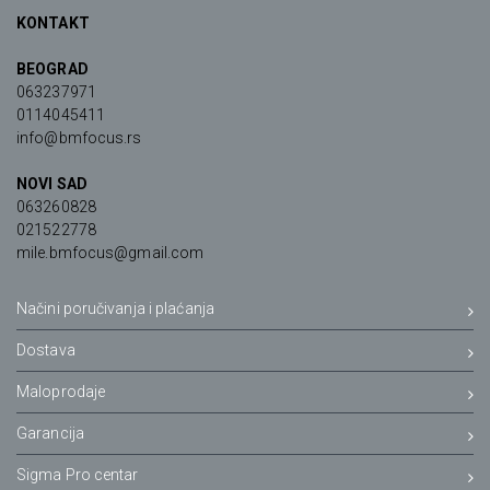
KONTAKT
BEOGRAD
063237971
0114045411
info@bmfocus.rs
NOVI SAD
063260828
021522778
mile.bmfocus@gmail.com
Načini poručivanja i plaćanja
Dostava
Maloprodaje
Garancija
Sigma Pro centar