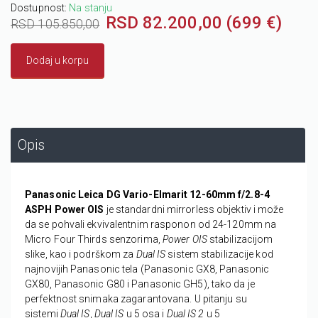
Dostupnost:
Na stanju
RSD 82.200,00 (699 €)
RSD 105.850,00
Dodaj u korpu
Opis
Panasonic Leica DG Vario-Elmarit 12-60mm f/2.8-4
ASPH Power OIS
je standardni mirrorless objektiv i može
da se pohvali ekvivalentnim rasponon od 24-120mm na
Micro Four Thirds senzorima,
Power OIS
stabilizacijom
slike, kao i podrškom za
Dual IS
sistem stabilizacije kod
najnovijih Panasonic tela (Panasonic GX8, Panasonic
GX80, Panasonic G80 i Panasonic GH5), tako da je
perfektnost snimaka zagarantovana. U pitanju su
sistemi
Dual IS
,
Dual IS
u 5 osa i
Dual IS 2
u 5