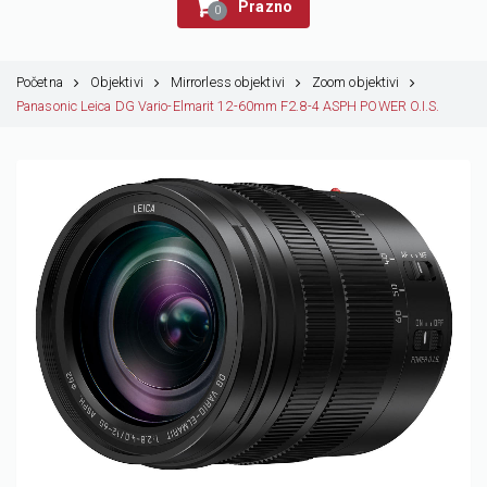
Prazno
0
Početna
Objektivi
Mirrorless objektivi
Zoom objektivi
Panasonic Leica DG Vario-Elmarit 12-60mm F2.8-4 ASPH POWER O.I.S.