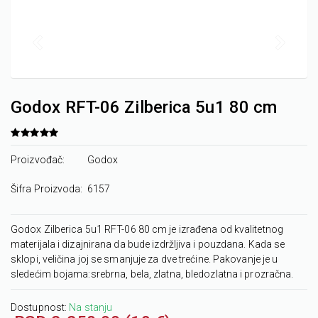
Godox RFT-06 Zilberica 5u1 80 cm
Proizvođač:
Godox
Šifra Proizvoda:
6157
Godox Zilberica 5u1 RFT-06 80 cm je izrađena od kvalitetnog
materijala i dizajnirana da bude izdržljiva i pouzdana. Kada se
sklopi, veličina joj se smanjuje za dve trećine. Pakovanje je u
sledećim bojama:srebrna, bela, zlatna, bledozlatna i prozračna.
Dostupnost:
Na stanju