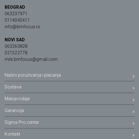
BEOGRAD
063237971
0114045411
info@bmfocus.rs
NOVI SAD
063260828
021522778
mile.bmfocus@gmail.com
Načini poručivanja i plaćanja
Dostava
Maloprodaje
Garancija
Sigma Pro centar
Kontakt