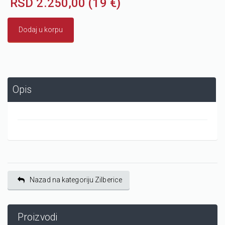
RSD 2.250,00 (19 €)
Dodaj u korpu
Opis
Nazad na kategoriju Zilberice
Proizvodi