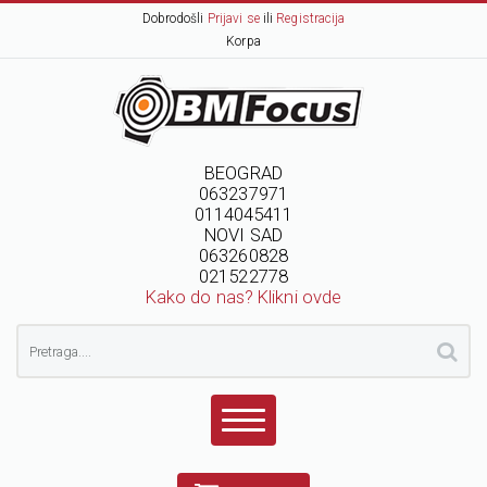
Dobrodošli
Prijavi se
ili
Registracija
Korpa
BEOGRAD
063237971
0114045411
NOVI SAD
063260828
021522778
Kako do nas? Klikni ovde