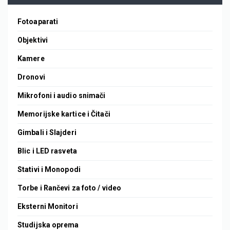
Fotoaparati
Objektivi
Kamere
Dronovi
Mikrofoni i audio snimači
Memorijske kartice i Čitači
Gimbali i Slajderi
Blic i LED rasveta
Stativi i Monopodi
Torbe i Rančevi za foto / video
Eksterni Monitori
Studijska oprema