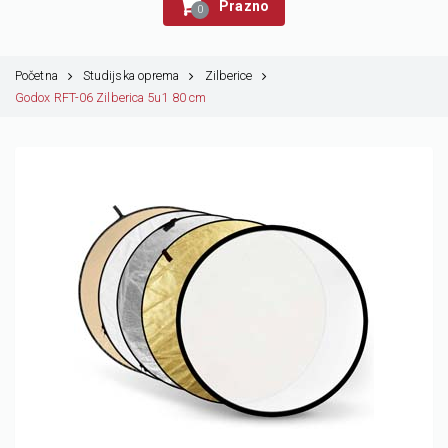
Prazno
0
Početna
Studijska oprema
Zilberice
Godox RFT-06 Zilberica 5u1 80 cm