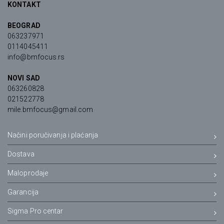
KONTAKT
BEOGRAD
063237971
0114045411
info@bmfocus.rs
NOVI SAD
063260828
021522778
mile.bmfocus@gmail.com
Načini poručivanja i plaćanja
Dostava
Maloprodaje
Garancija
Sigma Pro centar