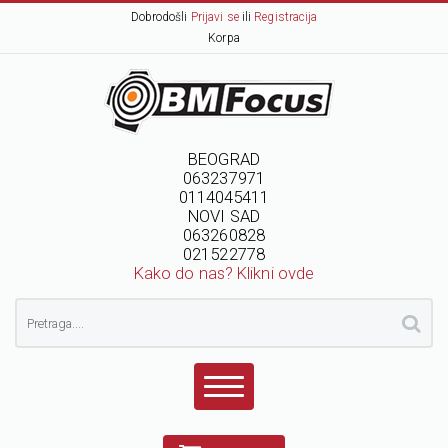
Dobrodošli
Prijavi se
ili
Registracija
Korpa
BEOGRAD
063237971
0114045411
NOVI SAD
063260828
021522778
Kako do nas? Klikni ovde