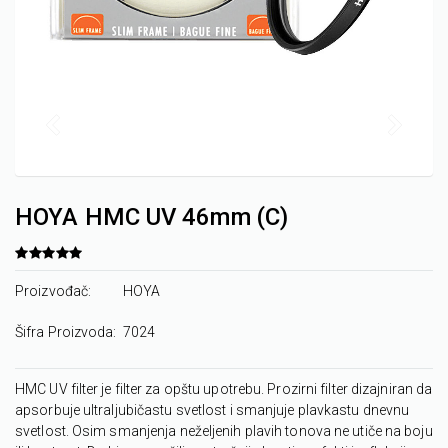
HOYA HMC UV 46mm (C)
Proizvođač:
HOYA
Šifra Proizvoda:
7024
HMC UV filter je filter za opštu upotrebu. Prozirni filter dizajniran da
apsorbuje ultraljubičastu svetlost i smanjuje plavkastu dnevnu
svetlost. Osim smanjenja neželjenih plavih tonova ne utiče na boju