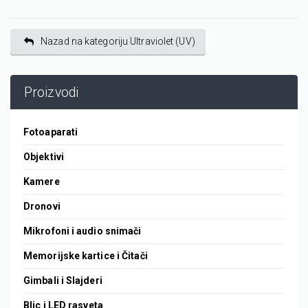
Nazad na kategoriju Ultraviolet (UV)
Proizvodi
Fotoaparati
Objektivi
Kamere
Dronovi
Mikrofoni i audio snimači
Memorijske kartice i Čitači
Gimbali i Slajderi
Blic i LED rasveta