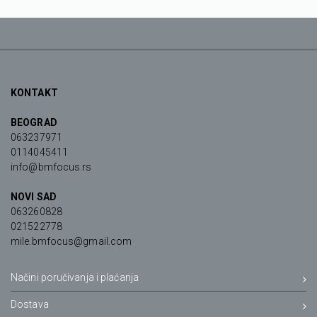
KONTAKT
BEOGRAD
063237971
0114045411
info@bmfocus.rs
NOVI SAD
063260828
021522778
mile.bmfocus@gmail.com
Načini poručivanja i plaćanja
Dostava