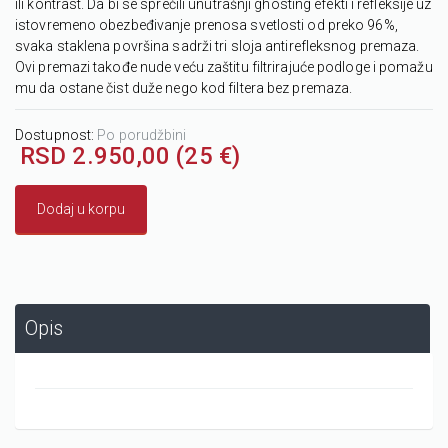
ili kontrast. Da bi se sprečili unutrašnji ghosting efekti i refleksije uz
istovremeno obezbeđivanje prenosa svetlosti od preko 96%,
svaka staklena površina sadrži tri sloja antirefleksnog premaza.
Ovi premazi takođe nude veću zaštitu filtrirajuće podloge i pomažu
mu da ostane čist duže nego kod filtera bez premaza.
Dostupnost:
Po porudžbini
RSD 2.950,00 (25 €)
Dodaj u korpu
Opis