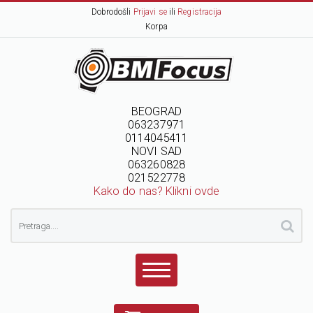
Dobrodošli
Prijavi se
ili
Registracija
Korpa
BEOGRAD
063237971
0114045411
NOVI SAD
063260828
021522778
Kako do nas? Klikni ovde