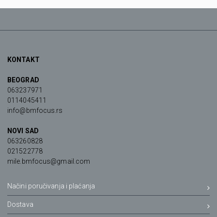
KONTAKT
BEOGRAD
063237971
0114045411
info@bmfocus.rs
NOVI SAD
063260828
021522778
mile.bmfocus@gmail.com
Načini poručivanja i plaćanja
Dostava