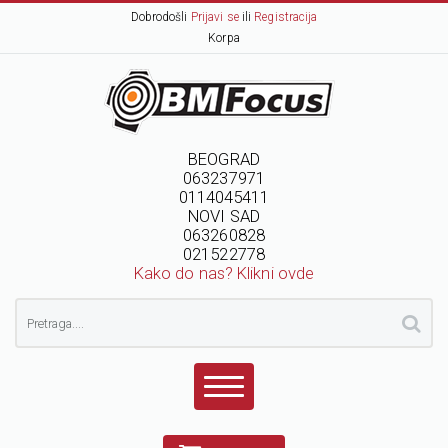
Dobrodošli
Prijavi se
ili
Registracija
Korpa
BEOGRAD
063237971
0114045411
NOVI SAD
063260828
021522778
Kako do nas? Klikni ovde