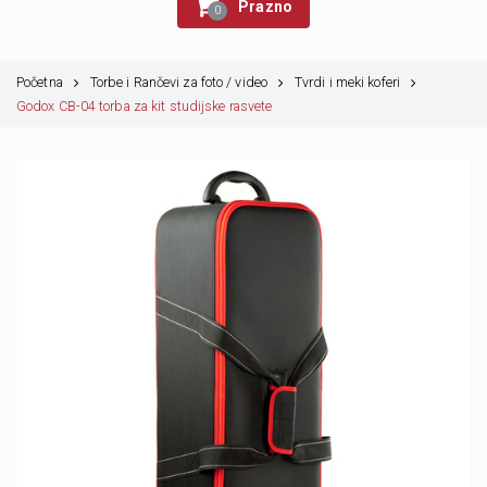
Prazno
0
Početna
Torbe i Rančevi za foto / video
Tvrdi i meki koferi
Godox CB-04 torba za kit studijske rasvete