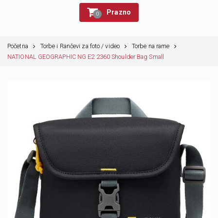
Prazno
0
Početna
Torbe i Rančevi za foto / video
Torbe na rame
NATIONAL GEOGRAPHIC NG E2 2360 Shoulder Bag Small