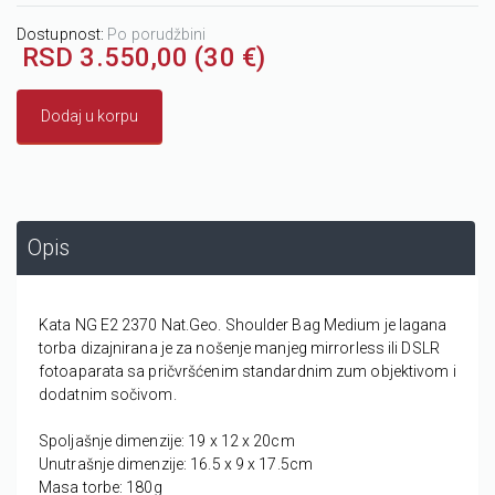
Dostupnost:
Po porudžbini
RSD 3.550,00 (30 €)
Dodaj u korpu
Opis
Kata NG E2 2370 Nat.Geo. Shoulder Bag Medium je lagana
torba dizajnirana je za nošenje manjeg mirrorless ili DSLR
fotoaparata sa pričvršćenim standardnim zum objektivom i
dodatnim sočivom.
Spoljašnje dimenzije:
19 x 12 x 20cm
Unutrašnje dimenzije: 16.5 x 9 x 17.5cm
Masa torbe:
180g