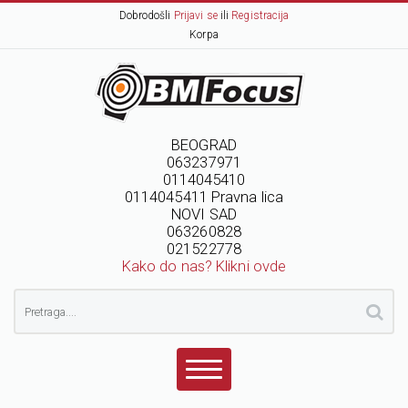
Dobrodošli
Prijavi se
ili
Registracija
Korpa
BEOGRAD
063237971
0114045410
0114045411 Pravna lica
NOVI SAD
063260828
021522778
Kako do nas? Klikni ovde