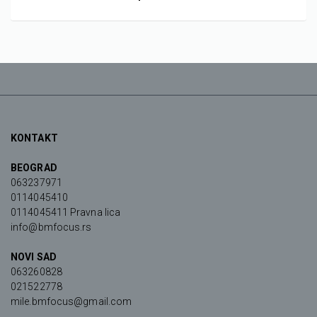
KONTAKT
BEOGRAD
063237971
0114045410
0114045411 Pravna lica
info@bmfocus.rs
NOVI SAD
063260828
021522778
mile.bmfocus@gmail.com