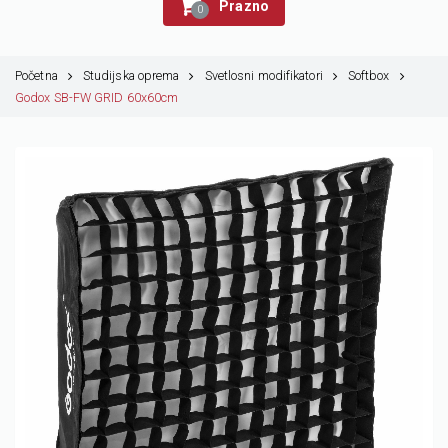
Prazno
0
Početna
Studijska oprema
Svetlosni modifikatori
Softbox
Godox SB-FW GRID 60x60cm