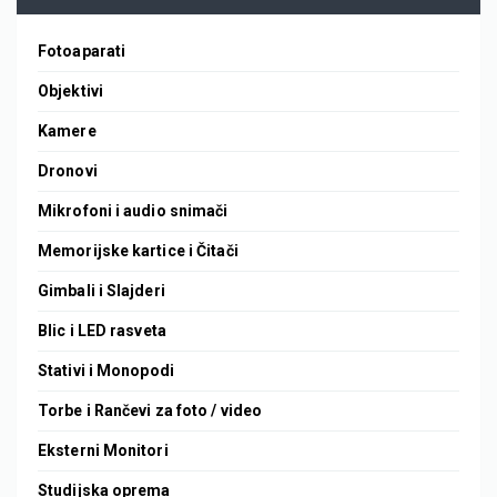
Fotoaparati
Objektivi
Kamere
Dronovi
Mikrofoni i audio snimači
Memorijske kartice i Čitači
Gimbali i Slajderi
Blic i LED rasveta
Stativi i Monopodi
Torbe i Rančevi za foto / video
Eksterni Monitori
Studijska oprema