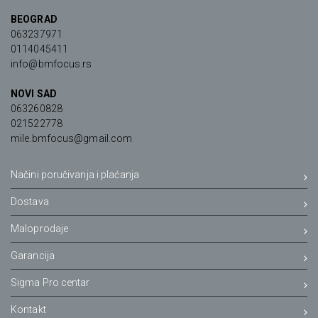
BEOGRAD
063237971
0114045411
info@bmfocus.rs
NOVI SAD
063260828
021522778
mile.bmfocus@gmail.com
Načini poručivanja i plaćanja
Dostava
Maloprodaje
Garancija
Sigma Pro centar
Kontakt