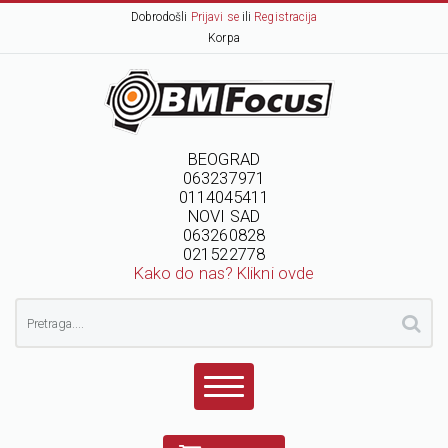
Dobrodošli
Prijavi se
ili
Registracija
Korpa
BEOGRAD
063237971
0114045411
NOVI SAD
063260828
021522778
Kako do nas? Klikni ovde