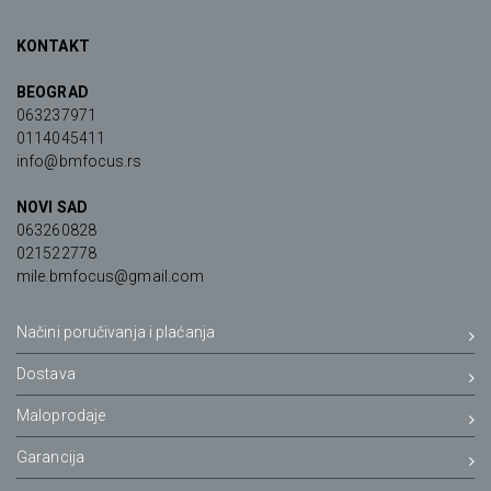
KONTAKT
BEOGRAD
063237971
0114045411
info@bmfocus.rs
NOVI SAD
063260828
021522778
mile.bmfocus@gmail.com
Načini poručivanja i plaćanja
Dostava
Maloprodaje
Garancija