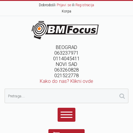
Dobrodošli
Prijavi se
ili
Registracija
Korpa
BEOGRAD
063237971
0114045411
NOVI SAD
063260828
021522778
Kako do nas? Klikni ovde