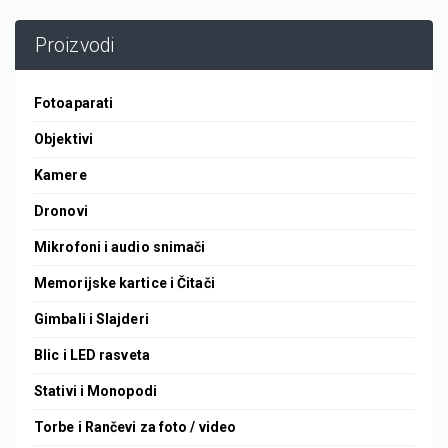
Proizvodi
Fotoaparati
Objektivi
Kamere
Dronovi
Mikrofoni i audio snimači
Memorijske kartice i Čitači
Gimbali i Slajderi
Blic i LED rasveta
Stativi i Monopodi
Torbe i Rančevi za foto / video