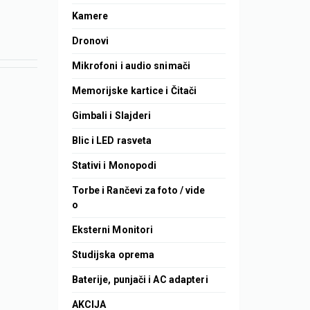
Kamere
Dronovi
Mikrofoni i audio snimači
Memorijske kartice i Čitači
Gimbali i Slajderi
Blic i LED rasveta
Stativi i Monopodi
Torbe i Rančevi za foto / vide
o
Eksterni Monitori
Studijska oprema
Baterije, punjači i AC adapteri
AKCIJA