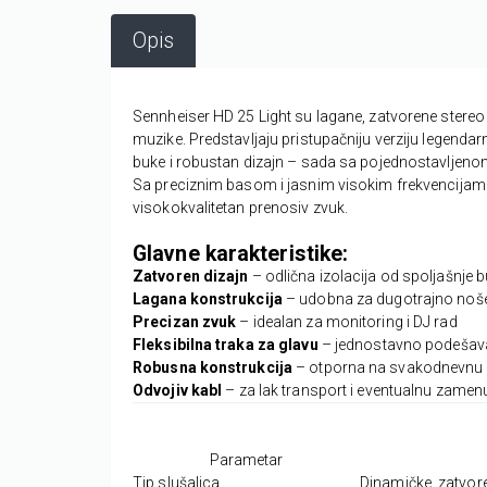
Opis
Sennheiser HD 25 Light su lagane, zatvorene stereo 
muzike. Predstavljaju pristupačniju verziju legendar
buke i robustan dizajn – sada sa pojednostavljen
Sa preciznim basom i jasnim visokim frekvencijama, 
visokokvalitetan prenosiv zvuk.
Glavne karakteristike:
Zatvoren dizajn
– odlična izolacija od spoljašnje 
Lagana konstrukcija
– udobna za dugotrajno noš
Precizan zvuk
– idealan za monitoring i DJ rad
Fleksibilna traka za glavu
– jednostavno podešav
Robusna konstrukcija
– otporna na svakodnevnu 
Odvojiv kabl
– za lak transport i eventualnu zamen
Parametar
Tip slušalica
Dinamičke, zatvor