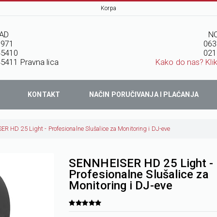
Korpa
AD
NO
7971
063
45410
021
5411 Pravna lica
Kako do nas? Kli
KONTAKT
NAČIN PORUČIVANJA I PLAĆANJA
R HD 25 Light - Profesionalne Slušalice za Monitoring i DJ-eve
SENNHEISER HD 25 Light -
Profesionalne Slušalice za
Monitoring i DJ-eve