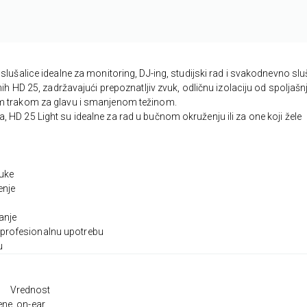
slušalice idealne za monitoring, DJ-ing, studijski rad i svakodnevno slu
nih HD 25, zadržavajući prepoznatljiv zvuk, odličnu izolaciju od spoljašn
om trakom za glavu i smanjenom težinom.
HD 25 Light su idealne za rad u bučnom okruženju ili za one koji žele
buke
enje
anje
profesionalnu upotrebu
u
Vrednost
ene, on-ear