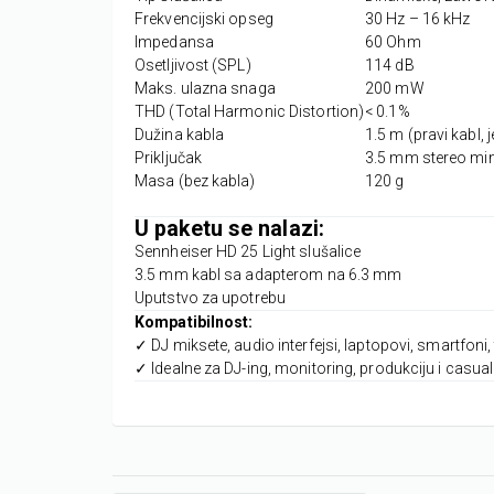
Frekvencijski opseg
30 Hz – 16 kHz
Impedansa
60 Ohm
Osetljivost (SPL)
114 dB
Maks. ulazna snaga
200 mW
THD (Total Harmonic Distortion)
< 0.1%
Dužina kabla
1.5 m (pravi kabl, 
Priključak
3.5 mm stereo min
Masa (bez kabla)
120 g
U paketu se nalazi:
Sennheiser HD 25 Light slušalice
3.5 mm kabl sa adapterom na 6.3 mm
Uputstvo za upotrebu
Kompatibilnost:
✓ DJ miksete, audio interfejsi, laptopovi, smartfoni, 
✓ Idealne za DJ-ing, monitoring, produkciju i casual