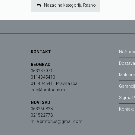
Nazad na kategoriju Razno
KONTAKT
Načini p
Dostav
BEOGRAD
063237971
Malopro
0114045410
0114045411 Pravna lica
Garanci
info@bmfocus.rs
Sigma P
NOVI SAD
063260828
Kontakt
021522778
mile.bmfocus@gmail.com