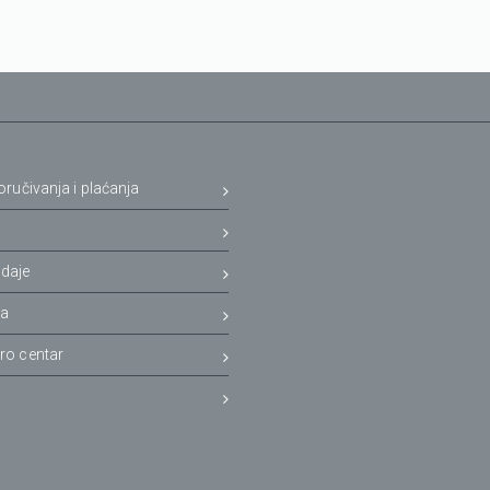
oručivanja i plaćanja
a
daje
ja
ro centar