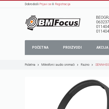
Dobrodošli
Prijavi se
ili
Registracija
BEOGR
06323
01140
011404
POČETNA
PROIZVODI
AKCIJA
Početna
Mikrofoni i audio snimači
Razno
SENNHEISE