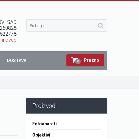
VI SAD
260828
522778
kni ovde
Prazno
DOSTAVA
0
Proizvodi
Fotoaparati
Objektivi