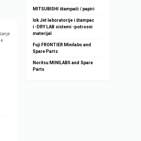
MITSUBISHI štampači / papiri
Ink Jet laboratorije i štampac
i -DRY LAB sistemi -potrosni
materijal
šanje
je
Fuji FRONTIER Minilabs and
Spare Parts
Noritsu MINILABS and Spare
Parts