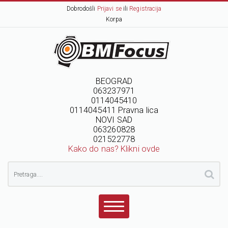
Dobrodošli
Prijavi se
ili
Registracija
Korpa
BEOGRAD
063237971
0114045410
0114045411 Pravna lica
NOVI SAD
063260828
021522778
Kako do nas? Klikni ovde