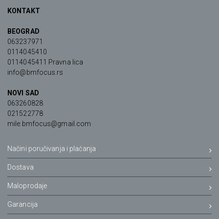
KONTAKT
BEOGRAD
063237971
0114045410
0114045411 Pravna lica
info@bmfocus.rs
NOVI SAD
063260828
021522778
mile.bmfocus@gmail.com
Načini poručivanja i plaćanja
Dostava
Maloprodaje
Garancija