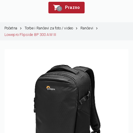
Prazno
0
Početna
Torbe i Rančevi za foto / video
Rančevi
Lowepro Flipside BP 300 AW III