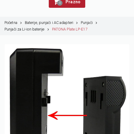
Prazno
0
Početna
Baterije, punjači i AC adapteri
Punjači
Punjači za Li-ion baterije
PATONA Plate LP-E17