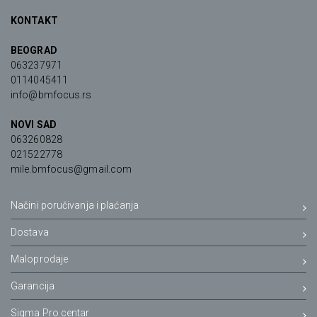
KONTAKT
BEOGRAD
063237971
0114045411
info@bmfocus.rs
NOVI SAD
063260828
021522778
mile.bmfocus@gmail.com
Načini poručivanja i plaćanja
Dostava
Maloprodaje
Garancija
Sigma Pro centar