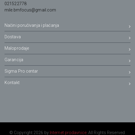
021522778
mile.bmfocus@gmail.com
Načini poručivanja i plaćanja
Dostava
Maloprodaje
Garancija
Sigma Pro centar
Kontakt
© Copyright 2026 by
Internet prodavnice
. All Rights Reserved.