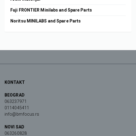
Fuji FRONTIER Minilabs and Spare Parts
Noritsu MINILABS and Spare Parts
KONTAKT
BEOGRAD
063237971
0114045411
info@bmfocus.rs
NOVI SAD
063260828