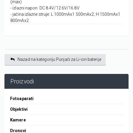
(max)
- izlazni napon: DC 8.4V/12.6V/16.8V
- jačina izlazne struje: L 1000mAx1 500mAx2; H 1500mAx1
800mAx2
Nazad na kategoriju Punjači za Li-ion baterije
Proizvodi
Fotoaparati
Objektivi
Kamere
Dronovi