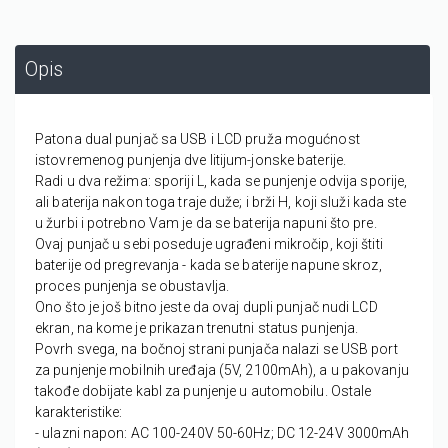
Opis
Patona dual punjač sa USB i LCD pruža mogućnost
istovremenog punjenja dve litijum-jonske baterije.
Radi u dva režima: sporiji L, kada se punjenje odvija sporije,
ali baterija nakon toga traje duže; i brži H, koji služi kada ste
u žurbi i potrebno Vam je da se baterija napuni što pre.
Ovaj punjač u sebi poseduje ugrađeni mikročip, koji štiti
baterije od pregrevanja - kada se baterije napune skroz,
proces punjenja se obustavlja.
Ono što je još bitno jeste da ovaj dupli punjač nudi LCD
ekran, na kome je prikazan trenutni status punjenja.
Povrh svega, na bočnoj strani punjača nalazi se USB port
za punjenje mobilnih uređaja (5V, 2100mAh), a u pakovanju
takođe dobijate kabl za punjenje u automobilu. Ostale
karakteristike:
- ulazni napon: AC 100-240V 50-60Hz; DC 12-24V 3000mAh