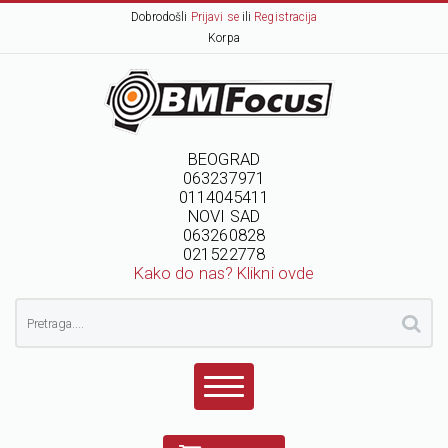
Dobrodošli
Prijavi se
ili
Registracija
Korpa
BEOGRAD
063237971
0114045411
NOVI SAD
063260828
021522778
Kako do nas? Klikni ovde