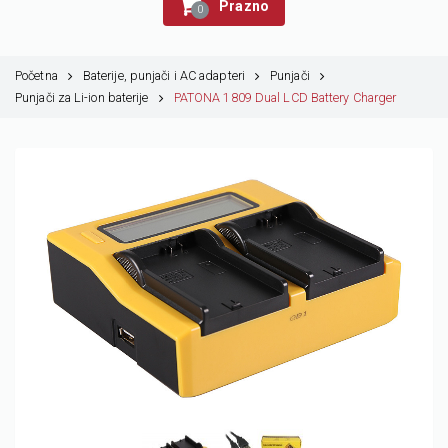
Prazno
0
Početna
Baterije, punjači i AC adapteri
Punjači
Punjači za Li-ion baterije
PATONA 1809 Dual LCD Battery Charger