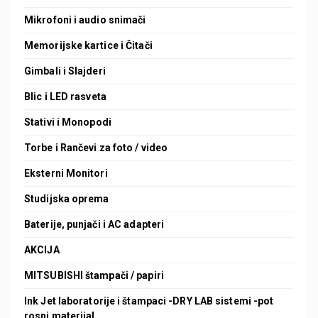
Mikrofoni i audio snimači
Memorijske kartice i Čitači
Gimbali i Slajderi
Blic i LED rasveta
Stativi i Monopodi
Torbe i Rančevi za foto / video
Eksterni Monitori
Studijska oprema
Baterije, punjači i AC adapteri
AKCIJA
MITSUBISHI štampači / papiri
Ink Jet laboratorije i štampaci -DRY LAB sistemi -pot
rosni materijal