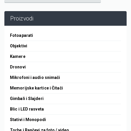
Proizvodi
Fotoaparati
Objektivi
Kamere
Dronovi
Mikrofoni i audio snimači
Memorijske kartice i Čitači
Gimbali i Slajderi
Blic i LED rasveta
Stativi i Monopodi
Torbe i Rančevi za foto / video