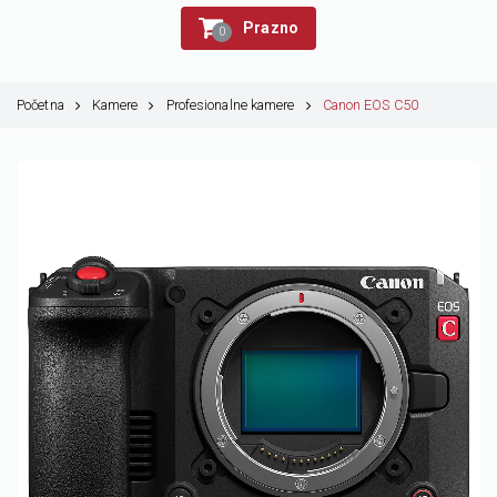
Prazno
0
Početna
Kamere
Profesionalne kamere
Canon EOS C50