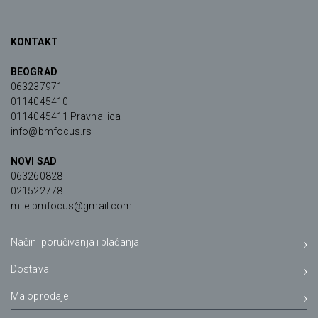
KONTAKT
BEOGRAD
063237971
0114045410
0114045411 Pravna lica
info@bmfocus.rs
NOVI SAD
063260828
021522778
mile.bmfocus@gmail.com
Načini poručivanja i plaćanja
Dostava
Maloprodaje