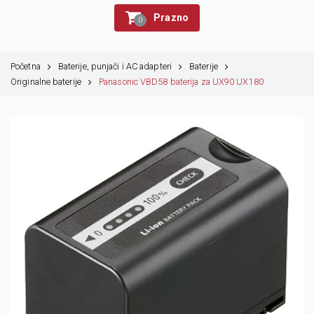
Prazno
0
Početna
Baterije, punjači i AC adapteri
Baterije
Originalne baterije
Panasonic VBD58 baterija za UX90 UX180