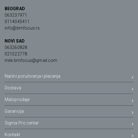
BEOGRAD
063237971
0114045411
info@bmfocus.rs
NOVI SAD
063260828
021522778
mile.bmfocus@gmail.com
Načini poručivanja i plaćanja
Dostava
Maloprodaje
Garancija
Sigma Pro centar
Kontakt