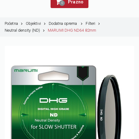
Prazno
0
Početna
Objektivi
Dodatna oprema
Filteri
Neutral density (ND)
MARUMI DHG ND64 82mm