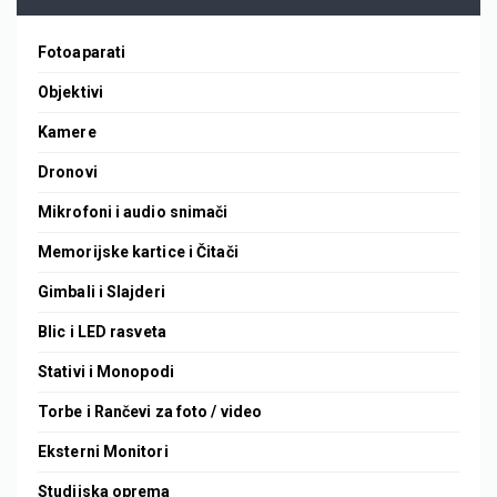
Fotoaparati
Objektivi
Kamere
Dronovi
Mikrofoni i audio snimači
Memorijske kartice i Čitači
Gimbali i Slajderi
Blic i LED rasveta
Stativi i Monopodi
Torbe i Rančevi za foto / video
Eksterni Monitori
Studijska oprema