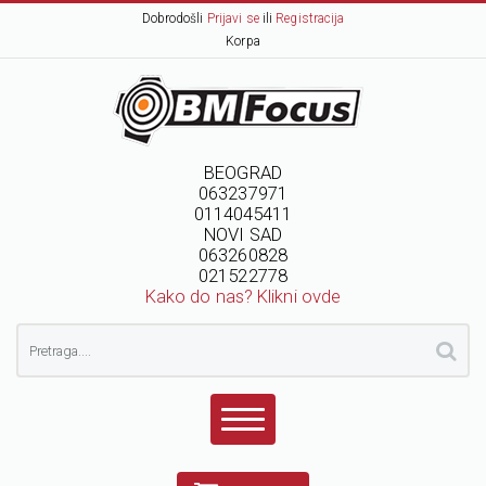
Dobrodošli
Prijavi se
ili
Registracija
Korpa
BEOGRAD
063237971
0114045411
NOVI SAD
063260828
021522778
Kako do nas? Klikni ovde