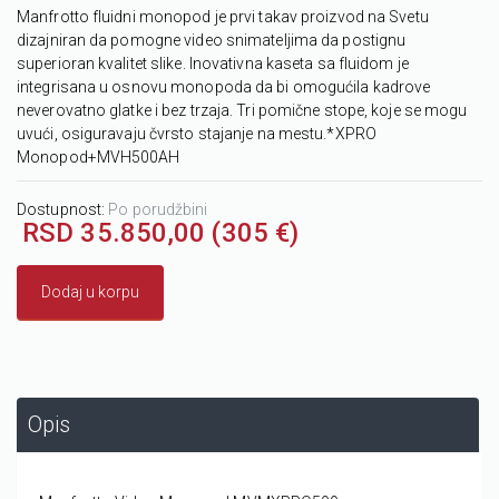
Manfrotto fluidni monopod je prvi takav proizvod na Svetu
dizajniran da pomogne video snimateljima da postignu
superioran kvalitet slike. Inovativna kaseta sa fluidom je
integrisana u osnovu monopoda da bi omogućila kadrove
neverovatno glatke i bez trzaja. Tri pomične stope, koje se mogu
uvući, osiguravaju čvrsto stajanje na mestu.*XPRO
Monopod+MVH500AH
Dostupnost:
Po porudžbini
RSD 35.850,00 (305 €)
Dodaj u korpu
Opis