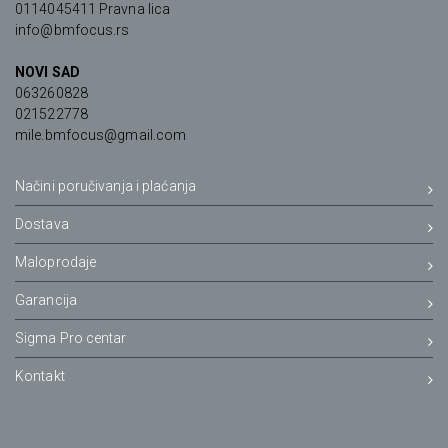
0114045411 Pravna lica
info@bmfocus.rs
NOVI SAD
063260828
021522778
mile.bmfocus@gmail.com
Načini poručivanja i plaćanja
Dostava
Maloprodaje
Garancija
Sigma Pro centar
Kontakt