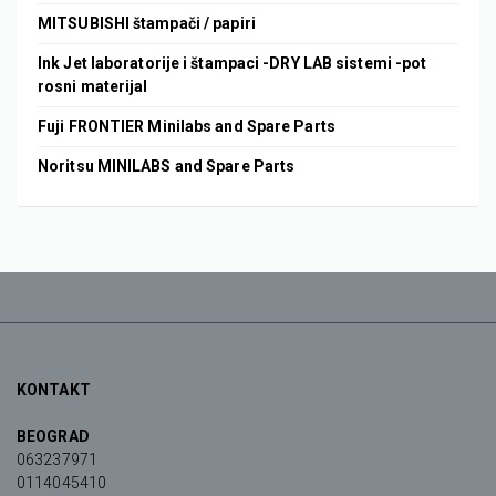
MITSUBISHI štampači / papiri
Ink Jet laboratorije i štampaci -DRY LAB sistemi -pot
rosni materijal
Fuji FRONTIER Minilabs and Spare Parts
Noritsu MINILABS and Spare Parts
KONTAKT
BEOGRAD
063237971
0114045410