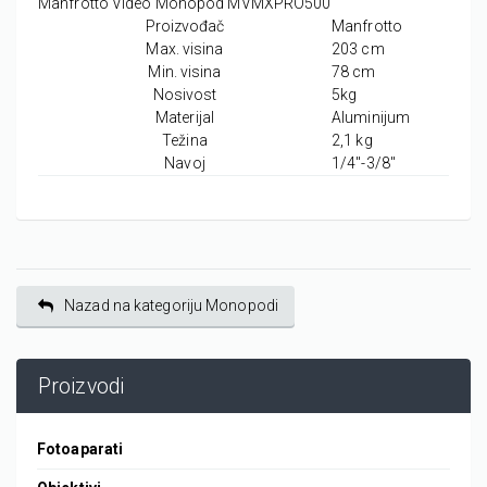
Manfrotto Video Monopod MVMXPRO500
Proizvođač
Manfrotto
Max. visina
203 cm
Min. visina
78 cm
Nosivost
5kg
Materijal
Aluminijum
Težina
2,1 kg
Navoj
1/4"-3/8"
Nazad na kategoriju Monopodi
Proizvodi
Fotoaparati