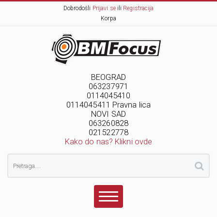
Dobrodošli
Prijavi se
ili
Registracija
Korpa
BEOGRAD
063237971
0114045410
0114045411 Pravna lica
NOVI SAD
063260828
021522778
Kako do nas? Klikni ovde