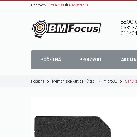
Dobrodošli
Prijavi se
ili
Registracija
BEOGR
06323
01140
POČETNA
PROIZVODI
AKCIJA
Početna
Memorijske kartice i Čitači
microSD
SanDi