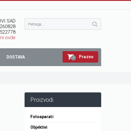
VI SAD
260828
522778
kni ovde
Prazno
DOSTAVA
0
Proizvodi
Fotoaparati
Objektivi