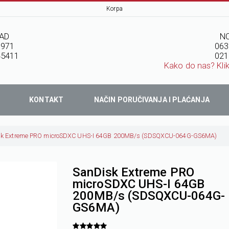
Korpa
AD
NO
7971
063
45411
021
Kako do nas? Kli
KONTAKT
NAČIN PORUČIVANJA I PLAĆANJA
sk Extreme PRO microSDXC UHS-I 64GB 200MB/s (SDSQXCU-064G-GS6MA)
SanDisk Extreme PRO
microSDXC UHS-I 64GB
200MB/s (SDSQXCU-064G-
GS6MA)