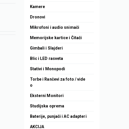
Kamere
Dronovi
Mikrofoni i audio snimači
Memorijske kartice i Čitači
Gimbali i Slajderi
Blic i LED rasveta
Stativi i Monopodi
Torbe i Rančevi za foto / vide
o
Eksterni Monitori
Studijska oprema
Baterije, punjači i AC adapteri
AKCIJA