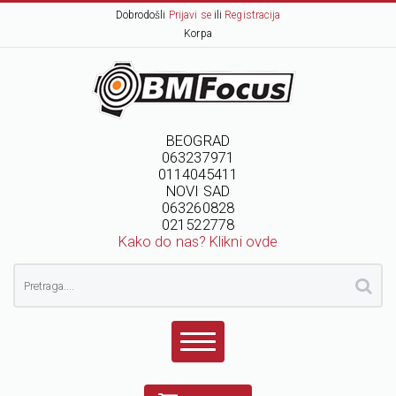
Dobrodošli
Prijavi se
ili
Registracija
Korpa
BEOGRAD
063237971
0114045411
NOVI SAD
063260828
021522778
Kako do nas? Klikni ovde