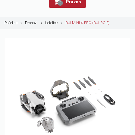
Prazno
0
Početna
Dronovi
Letelice
DJI MINI 4 PRO (DJI RC 2)