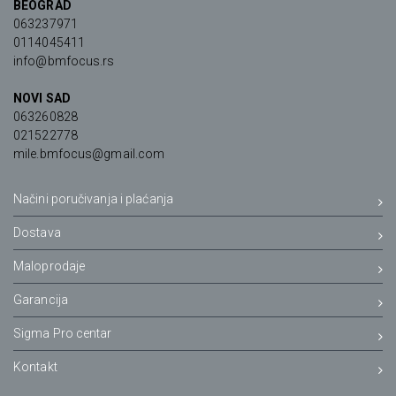
BEOGRAD
063237971
0114045411
info@bmfocus.rs
NOVI SAD
063260828
021522778
mile.bmfocus@gmail.com
Načini poručivanja i plaćanja
Dostava
Maloprodaje
Garancija
Sigma Pro centar
Kontakt