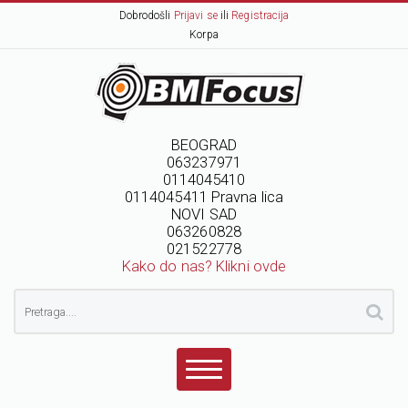
Dobrodošli
Prijavi se
ili
Registracija
Korpa
BEOGRAD
063237971
0114045410
0114045411 Pravna lica
NOVI SAD
063260828
021522778
Kako do nas? Klikni ovde