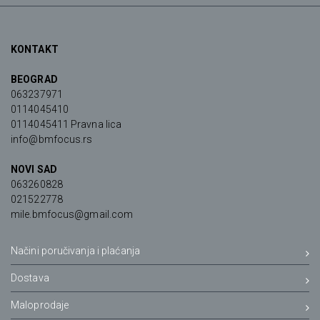
KONTAKT
BEOGRAD
063237971
0114045410
0114045411 Pravna lica
info@bmfocus.rs
NOVI SAD
063260828
021522778
mile.bmfocus@gmail.com
Načini poručivanja i plaćanja
Dostava
Maloprodaje