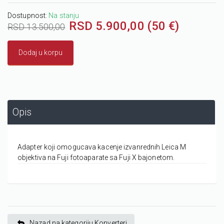
Dostupnost:
Na stanju
RSD 5.900,00 (50 €)
RSD 13.500,00
Dodaj u korpu
Opis
Adapter koji omogucava kacenje izvanrednih Leica M
objektiva na Fuji fotoaparate sa Fuji X bajonetom.
Nazad na kategoriju Konverteri