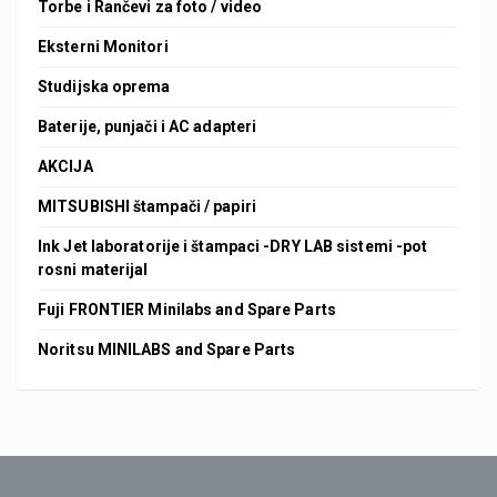
Torbe i Rančevi za foto / video
Eksterni Monitori
Studijska oprema
Baterije, punjači i AC adapteri
AKCIJA
MITSUBISHI štampači / papiri
Ink Jet laboratorije i štampaci -DRY LAB sistemi -pot
rosni materijal
Fuji FRONTIER Minilabs and Spare Parts
Noritsu MINILABS and Spare Parts