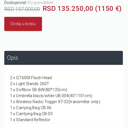
Dostupnost:
Po porudžbini
RSD 135.250,00 (1150 €)
RSD 157.000,00
Dodaj u korpu
Opis
2 x QT600II Flash Head
2 x Light Stands 260T
1 x Softbox SB-BW(80*120cm)
1 x Umbrella black/white UB-004(40"/101cm)
1 x Wireless Radio Trigger XT-32(transmitter only）
1 x Carrying Bag CB-06
1 x Carrtying Bag CB-03
1 x Standard Reflector