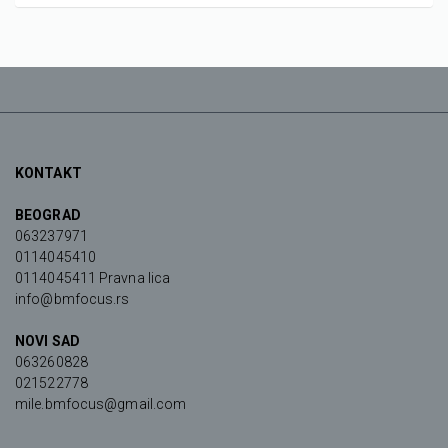
KONTAKT
BEOGRAD
063237971
0114045410
0114045411 Pravna lica
info@bmfocus.rs
NOVI SAD
063260828
021522778
mile.bmfocus@gmail.com