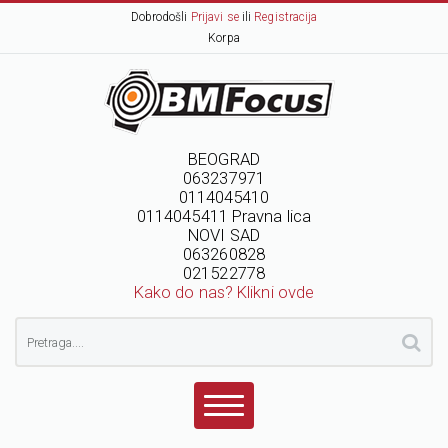
Dobrodošli
Prijavi se
ili
Registracija
Korpa
BEOGRAD
063237971
0114045410
0114045411 Pravna lica
NOVI SAD
063260828
021522778
Kako do nas? Klikni ovde