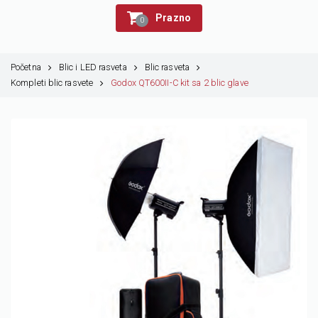
Prazno
0
Početna
Blic i LED rasveta
Blic rasveta
Kompleti blic rasvete
Godox QT600II-C kit sa 2 blic glave