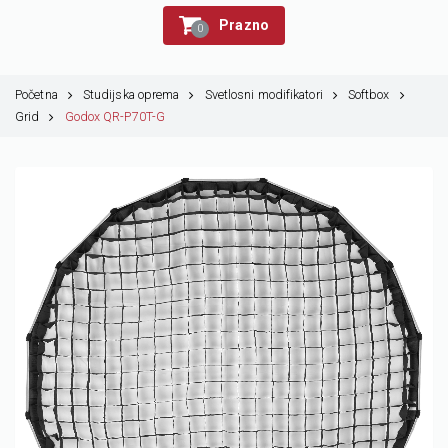
Prazno
0
Početna
Studijska oprema
Svetlosni modifikatori
Softbox
Grid
Godox QR-P70T-G