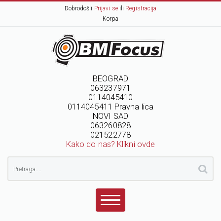
Dobrodošli
Prijavi se
ili
Registracija
Korpa
BEOGRAD
063237971
0114045410
0114045411 Pravna lica
NOVI SAD
063260828
021522778
Kako do nas? Klikni ovde