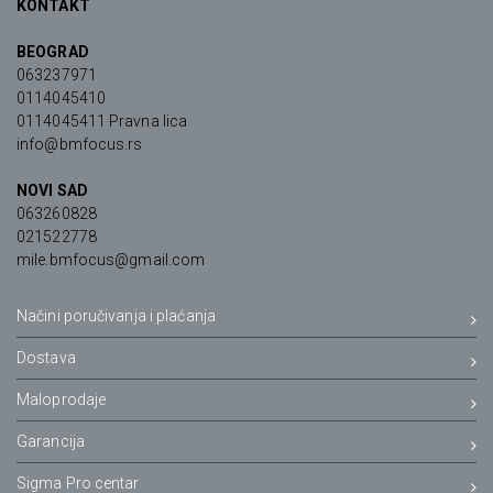
KONTAKT
BEOGRAD
063237971
0114045410
0114045411 Pravna lica
info@bmfocus.rs
NOVI SAD
063260828
021522778
mile.bmfocus@gmail.com
Načini poručivanja i plaćanja
Dostava
Maloprodaje
Garancija
Sigma Pro centar