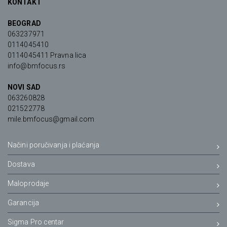
KONTAKT
BEOGRAD
063237971
0114045410
0114045411 Pravna lica
info@bmfocus.rs
NOVI SAD
063260828
021522778
mile.bmfocus@gmail.com
Načini poručivanja i plaćanja
Dostava
Maloprodaje
Garancija
Sigma Pro centar