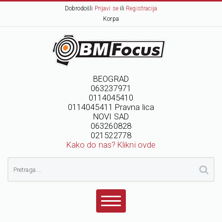
Dobrodošli
Prijavi se
ili
Registracija
Korpa
BEOGRAD
063237971
0114045410
0114045411 Pravna lica
NOVI SAD
063260828
021522778
Kako do nas? Klikni ovde