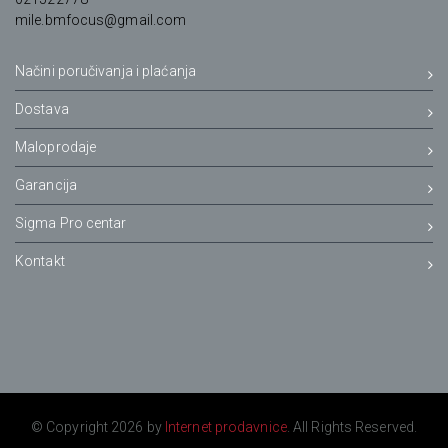
mile.bmfocus@gmail.com
Načini poručivanja i plaćanja
Dostava
Maloprodaje
Garancija
Sigma Pro centar
Kontakt
© Copyright 2026 by
Internet prodavnice
. All Rights Reserved.