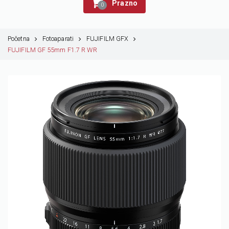
Prazno
0
Početna
Fotoaparati
FUJIFILM GFX
FUJIFILM GF 55mm F1.7 R WR