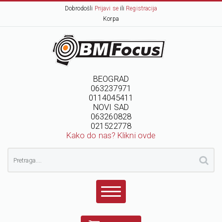
Dobrodošli
Prijavi se
ili
Registracija
Korpa
BEOGRAD
063237971
0114045411
NOVI SAD
063260828
021522778
Kako do nas? Klikni ovde