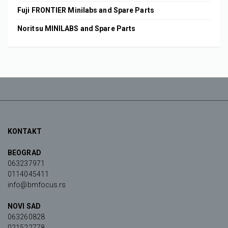
Fuji FRONTIER Minilabs and Spare Parts
Noritsu MINILABS and Spare Parts
KONTAKT
BEOGRAD
063237971
0114045411
info@bmfocus.rs
NOVI SAD
063260828
021522778