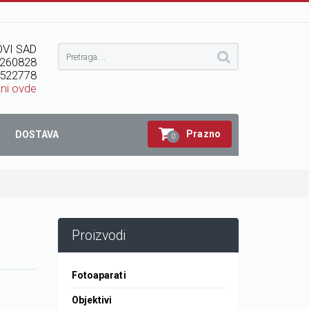
VI SAD
260828
522778
kni ovde
Prazno
DOSTAVA
0
Proizvodi
Fotoaparati
Objektivi