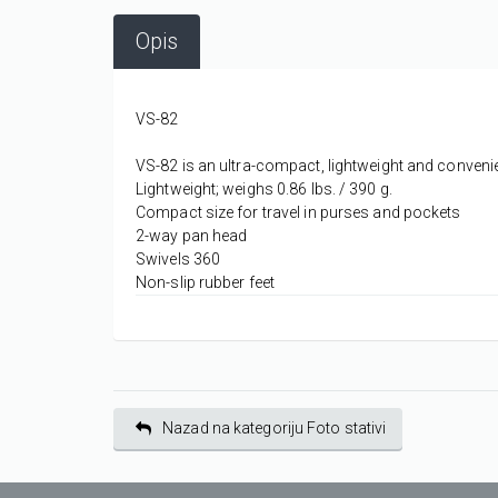
Opis
VS-82
VS-82 is an ultra-compact, lightweight and conveni
Lightweight; weighs 0.86 lbs. / 390 g.
Compact size for travel in purses and pockets
2-way pan head
Swivels 360
Non-slip rubber feet
Nazad na kategoriju Foto stativi