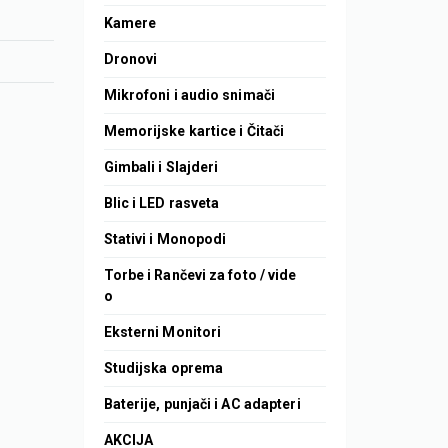
Kamere
Dronovi
Mikrofoni i audio snimači
Memorijske kartice i Čitači
Gimbali i Slajderi
Blic i LED rasveta
Stativi i Monopodi
Torbe i Rančevi za foto / vide
o
Eksterni Monitori
Studijska oprema
Baterije, punjači i AC adapteri
AKCIJA