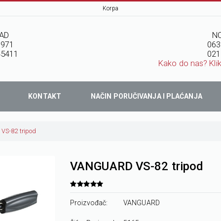
Korpa
AD
NO
7971
063
45411
021
Kako do nas? Kli
KONTAKT
NAČIN PORUČIVANJA I PLAĆANJA
S-82 tripod
VANGUARD VS-82 tripod
Proizvođač:
VANGUARD