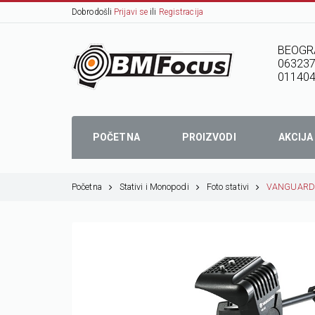
Dobrodošli
Prijavi se
ili
Registracija
BEOGR
06323
01140
POČETNA
PROIZVODI
AKCIJA
Početna
Stativi i Monopodi
Foto stativi
VANGUARD V