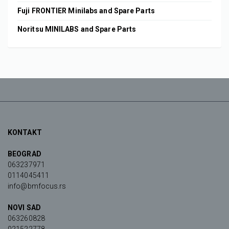
Fuji FRONTIER Minilabs and Spare Parts
Noritsu MINILABS and Spare Parts
KONTAKT
BEOGRAD
063237971
0114045411
info@bmfocus.rs
NOVI SAD
063260828