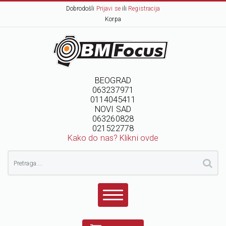
Dobrodošli
Prijavi se
ili
Registracija
Korpa
BEOGRAD
063237971
0114045411
NOVI SAD
063260828
021522778
Kako do nas? Klikni ovde