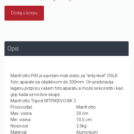
Dodaj u korpu
Opis
Manfrotto PIXI je savršeni mali stativ za "enty-level" DSLR
foto aparate sa objektivom do 200mm. On predstavlja
laganu potporu vašem fotoaparatu a može se koristiti i kao
grip kada se nožice skupe.
Manfrotto Tripod MTPIXIEVO-BK 2
Proizvođač
Manfrotto
Max. visina
20 cm
Min. visina
10.5 cm
Nosivost
2.5kg
Materijal
Aluminijum