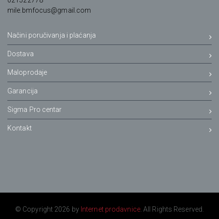
021522778
mile.bmfocus@gmail.com
Načini poručivanja i plaćanja
Dostava
Maloprodaje
Garancija
Sigma Pro centar
Kontakt
© Copyright 2026 by
Internet prodavnice
. All Rights Reserved.