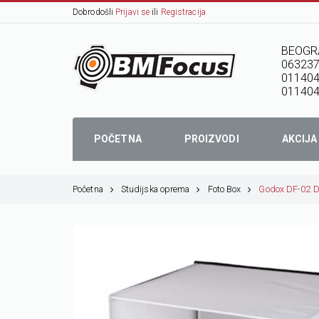
Dobrodošli
Prijavi se
ili
Registracija
BEOGR
06323
01140
011404
POČETNA
PROIZVODI
AKCIJA
Početna
Studijska oprema
Foto Box
Godox DF-02 Di