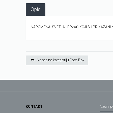
Opis
NAPOMENA: SVETLA I DRŽAČ KOJI SU PRIKAZANI 
Nazad na kategoriju Foto Box
KONTAKT
Načini p