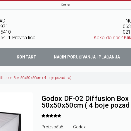
Korpa
AD
NO
7971
063
45410
021
5411 Pravna lica
Kako do nas? Kli
KONTAKT
NAČIN PORUČIVANJA I PLAĆANJA
ffusion Box 50x50x50cm ( 4 boje pozadina)
Godox DF-02 Diffusion Box
50x50x50cm ( 4 boje pozad
Proizvođač:
Godox