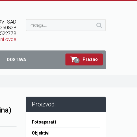
VI SAD
260828
522778
kni ovde
Prazno
DOSTAVA
0
Proizvodi
ina)
Fotoaparati
Objektivi