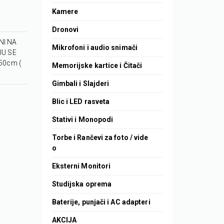
Kamere
Dronovi
NI NA
Mikrofoni i audio snimači
JU SE
50cm (
Memorijske kartice i Čitači
Gimbali i Slajderi
Blic i LED rasveta
Stativi i Monopodi
Torbe i Rančevi za foto / vide
o
Eksterni Monitori
Studijska oprema
Baterije, punjači i AC adapteri
AKCIJA