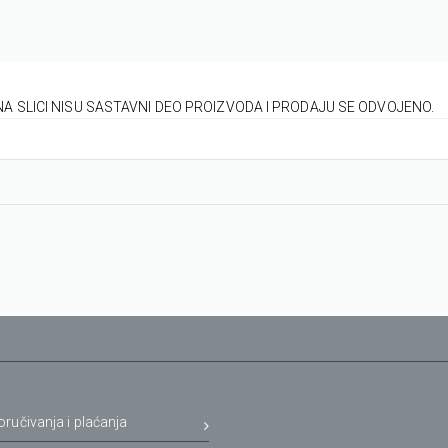
NA SLICI NISU SASTAVNI DEO PROIZVODA I PRODAJU SE ODVOJENO.
oručivanja i plaćanja