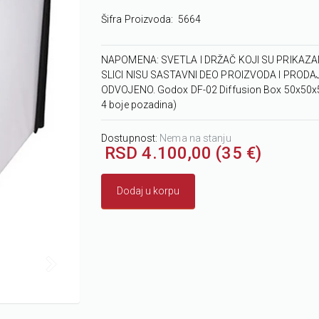
Šifra Proizvoda:
5664
NAPOMENA: SVETLA I DRŽAČ KOJI SU PRIKAZA
SLICI NISU SASTAVNI DEO PROIZVODA I PRODA
ODVOJENO. Godox DF-02 Diffusion Box 50x50x
4 boje pozadina)
Dostupnost:
Nema na stanju
RSD 4.100,00 (35 €)
Dodaj u korpu