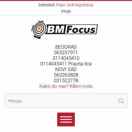
Dobrodošli
Prijavi se
ili
Registracija
Korpa
BEOGRAD
063237971
0114045410
0114045411 Pravna lica
NOVI SAD
063260828
021522778
Kako do nas? Klikni ovde