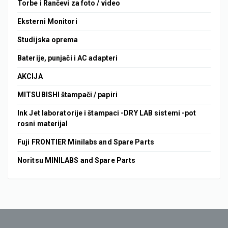
Torbe i Rančevi za foto / video
Eksterni Monitori
Studijska oprema
Baterije, punjači i AC adapteri
AKCIJA
MITSUBISHI štampači / papiri
Ink Jet laboratorije i štampaci -DRY LAB sistemi -pot
rosni materijal
Fuji FRONTIER Minilabs and Spare Parts
Noritsu MINILABS and Spare Parts