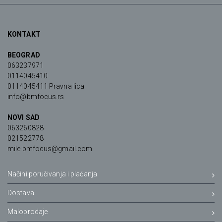
KONTAKT
BEOGRAD
063237971
0114045410
0114045411 Pravna lica
info@bmfocus.rs
NOVI SAD
063260828
021522778
mile.bmfocus@gmail.com
Načini poručivanja i plaćanja
Dostava
Maloprodaje