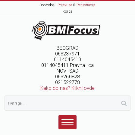
Dobrodošli
Prijavi se
ili
Registracija
Korpa
BEOGRAD
063237971
0114045410
0114045411 Pravna lica
NOVI SAD
063260828
021522778
Kako do nas? Klikni ovde