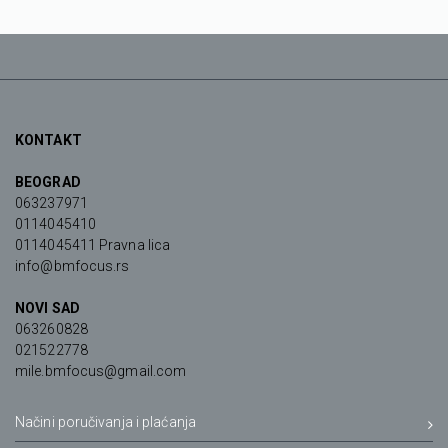
KONTAKT
BEOGRAD
063237971
0114045410
0114045411 Pravna lica
info@bmfocus.rs
NOVI SAD
063260828
021522778
mile.bmfocus@gmail.com
Načini poručivanja i plaćanja