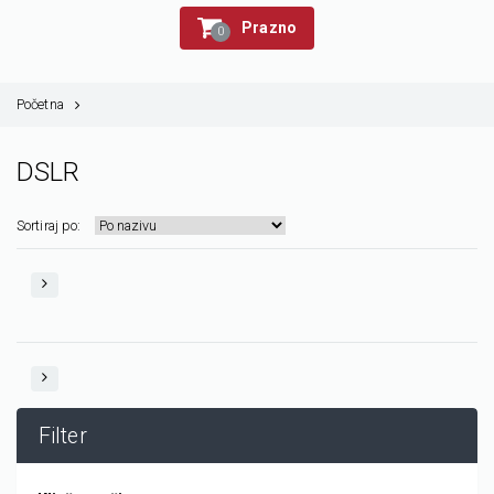
Prazno
0
Početna
DSLR
Sortiraj po:
Filter