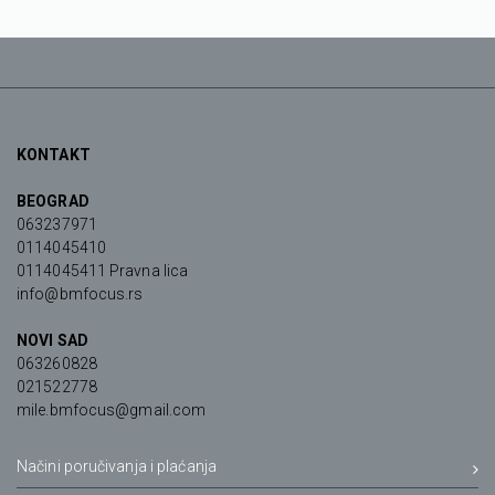
KONTAKT
BEOGRAD
063237971
0114045410
0114045411 Pravna lica
info@bmfocus.rs
NOVI SAD
063260828
021522778
mile.bmfocus@gmail.com
Načini poručivanja i plaćanja