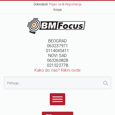
Dobrodošli
Prijavi se
ili
Registracija
Korpa
BEOGRAD
063237971
0114045411
NOVI SAD
063260828
021522778
Kako do nas? Klikni ovde