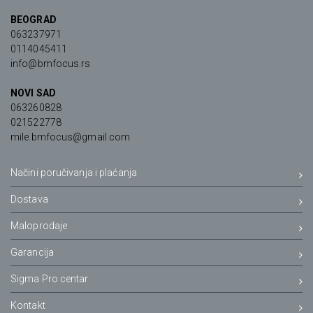
BEOGRAD
063237971
0114045411
info@bmfocus.rs
NOVI SAD
063260828
021522778
mile.bmfocus@gmail.com
Načini poručivanja i plaćanja
Dostava
Maloprodaje
Garancija
Sigma Pro centar
Kontakt