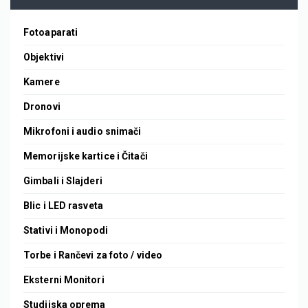
Fotoaparati
Objektivi
Kamere
Dronovi
Mikrofoni i audio snimači
Memorijske kartice i Čitači
Gimbali i Slajderi
Blic i LED rasveta
Stativi i Monopodi
Torbe i Rančevi za foto / video
Eksterni Monitori
Studijska oprema