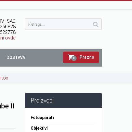
VI SAD
260828
522778
kni ovde
Prazno
DOSTAVA
0
I 30X
Proizvodi
be II
Fotoaparati
Objektivi