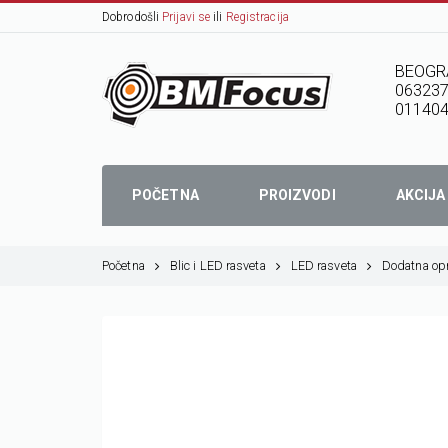
Dobrodošli
Prijavi se
ili
Registracija
BEOGR
06323
01140
POČETNA
PROIZVODI
AKCIJA
Početna
Blic i LED rasveta
LED rasveta
Dodatna op