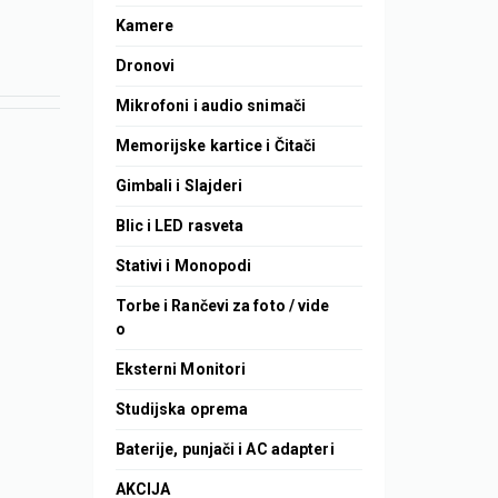
Kamere
Dronovi
Mikrofoni i audio snimači
Memorijske kartice i Čitači
Gimbali i Slajderi
Blic i LED rasveta
Stativi i Monopodi
Torbe i Rančevi za foto / vide
o
Eksterni Monitori
Studijska oprema
Baterije, punjači i AC adapteri
AKCIJA