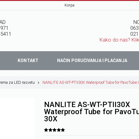
Korpa
AD
NO
7971
063
45411
021
Kako do nas? Kli
KONTAKT
NAČIN PORUČIVANJA I PLAĆANJA
rema za LED rasvetu
NANLITE AS-WT-PTII30X Waterproof Tube for PavoTube I
NANLITE AS-WT-PTII30X
Waterproof Tube for PavoTu
30X