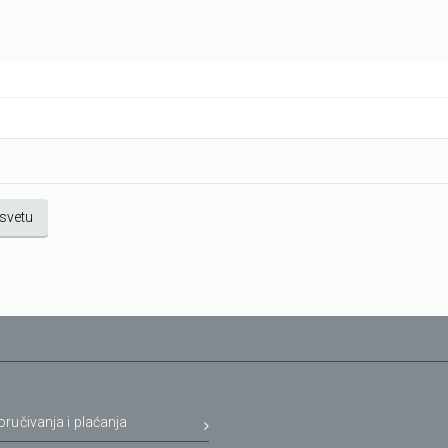
svetu
oručivanja i plaćanja