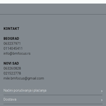
KONTAKT
BEOGRAD
063237971
0114045411
info@bmfocus.rs
NOVI SAD
063260828
021522778
mile.bmfocus@gmail.com
Načini poručivanja i plaćanja
Dostava