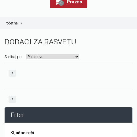
Prazno
0
Početna
DODACI ZA RASVETU
Sortiraj po:
Filter
Ključne reči