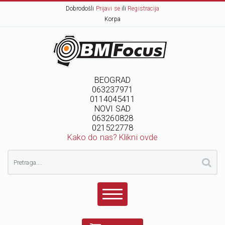
Dobrodošli
Prijavi se
ili
Registracija
Korpa
BEOGRAD
063237971
0114045411
NOVI SAD
063260828
021522778
Kako do nas? Klikni ovde