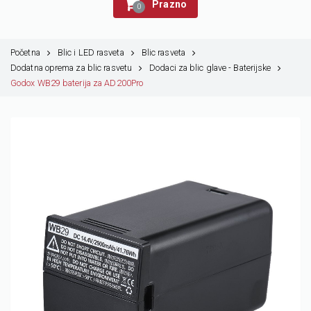
Prazno
0
Početna
Blic i LED rasveta
Blic rasveta
Dodatna oprema za blic rasvetu
Dodaci za blic glave - Baterijske
Godox WB29 baterija za AD200Pro