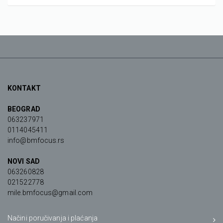
KONTAKT
BEOGRAD
063237971
0114045411
info@bmfocus.rs
NOVI SAD
063260828
021522778
mile.bmfocus@gmail.com
Načini poručivanja i plaćanja