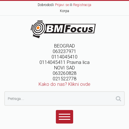
Dobrodošli
Prijavi se
ili
Registracija
Korpa
BEOGRAD
063237971
0114045410
0114045411 Pravna lica
NOVI SAD
063260828
021522778
Kako do nas? Klikni ovde