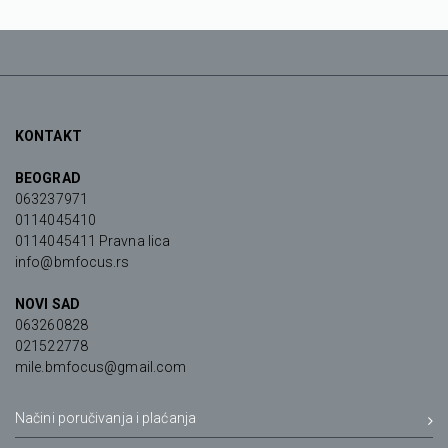
KONTAKT
BEOGRAD
063237971
0114045410
0114045411 Pravna lica
info@bmfocus.rs
NOVI SAD
063260828
021522778
mile.bmfocus@gmail.com
Načini poručivanja i plaćanja