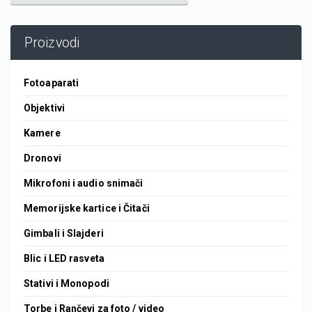
Proizvodi
Fotoaparati
Objektivi
Kamere
Dronovi
Mikrofoni i audio snimači
Memorijske kartice i Čitači
Gimbali i Slajderi
Blic i LED rasveta
Stativi i Monopodi
Torbe i Rančevi za foto / video