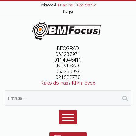
Dobrodošli
Prijavi se
ili
Registracija
Korpa
BEOGRAD
063237971
0114045411
NOVI SAD
063260828
021522778
Kako do nas? Klikni ovde