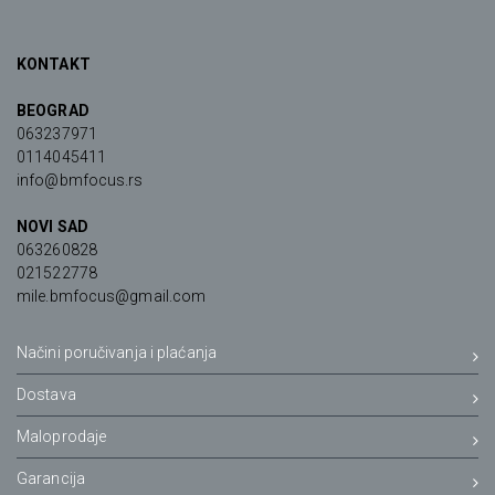
KONTAKT
BEOGRAD
063237971
0114045411
info@bmfocus.rs
NOVI SAD
063260828
021522778
mile.bmfocus@gmail.com
Načini poručivanja i plaćanja
Dostava
Maloprodaje
Garancija