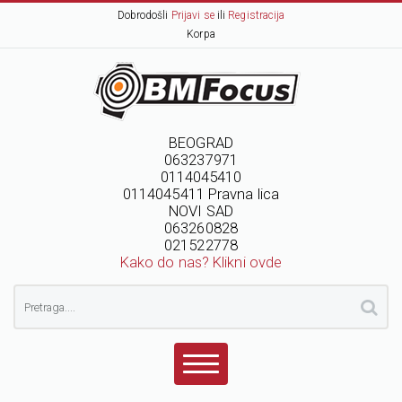
Dobrodošli
Prijavi se
ili
Registracija
Korpa
BEOGRAD
063237971
0114045410
0114045411 Pravna lica
NOVI SAD
063260828
021522778
Kako do nas? Klikni ovde