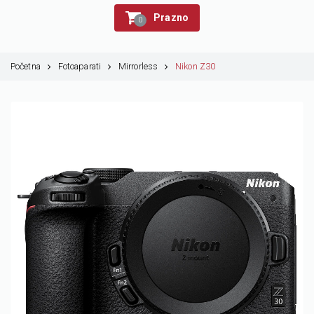
Prazno
0
Početna
Fotoaparati
Mirrorless
Nikon Z30