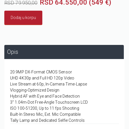
RSD 64.550,00 (549 €)
RSD 79.950,00
Dodaj u korpu
Opis
20.9MP DX-Format CMOS Sensor
UHD 4K30p and Full HD 120p Video
Live Stream at 60p, In-Camera Time-Lapse
Vlogging-Optimized Design
Hybrid AF with Eye and Face Detection
3" 1.04m-Dot Free-Angle Touchscreen LCD
ISO 100-51200, Up to 11 fps Shooting
Built-In Stereo Mic, Ext. Mic Compatible
Tally Lamp and Dedicated Selfie Controls