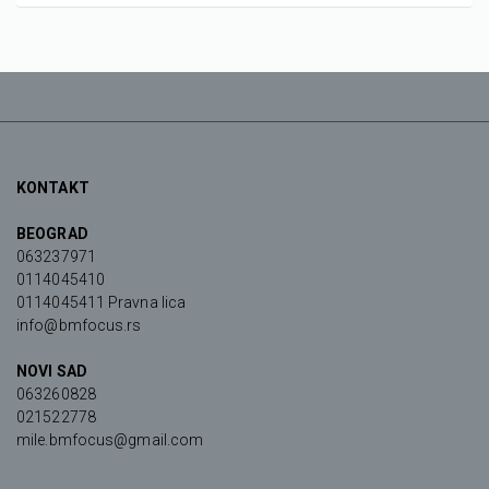
KONTAKT
BEOGRAD
063237971
0114045410
0114045411 Pravna lica
info@bmfocus.rs
NOVI SAD
063260828
021522778
mile.bmfocus@gmail.com